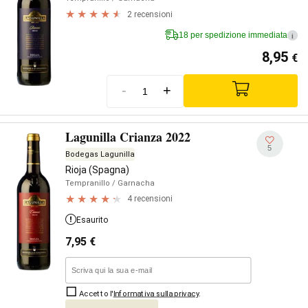
2 recensioni
18 per spedizione immediata
i
8,95
€
-
+
Lagunilla Crianza 2022
5
Bodegas Lagunilla
Rioja (Spagna)
Tempranillo
/ Garnacha
4 recensioni
Esaurito
7,95
€
Accetto l'
Informativa sulla privacy
.