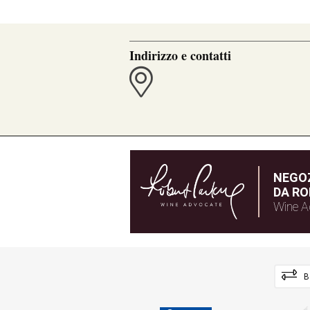
Indirizzo e contatti
NEGOZ
DA RO
Wine A
B