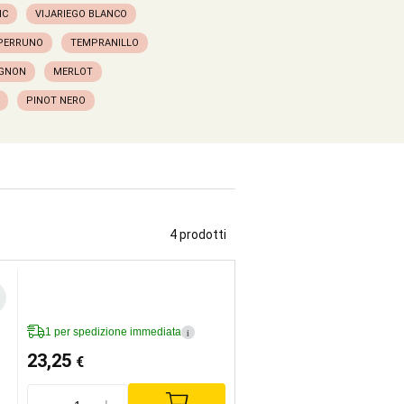
NC
VIJARIEGO BLANCO
PERRUNO
TEMPRANILLO
IGNON
MERLOT
PINOT NERO
4 prodotti
1 per spedizione immediata
i
23,25
€
-
+