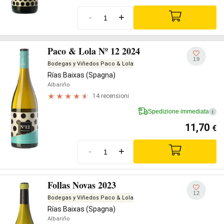
-
+
Paco & Lola Nº 12 2024
19
Bodegas y Viñedos Paco & Lola
Rías Baixas (Spagna)
Albariño
14 recensioni
Spedizione immediata
i
11,70
€
-
+
Follas Novas 2023
12
Bodegas y Viñedos Paco & Lola
Rías Baixas (Spagna)
Albariño