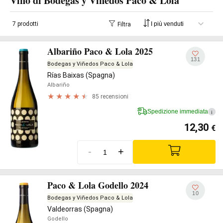
Vino di Bodegas y Viñedos Paco & Lola
7 prodotti
Filtra
Albariño Paco & Lola 2025
131
Bodegas y Viñedos Paco & Lola
Rías Baixas (Spagna)
Albariño
85 recensioni
Spedizione immediata
i
12,30
€
-
+
Paco & Lola Godello 2024
10
Bodegas y Viñedos Paco & Lola
Valdeorras (Spagna)
Godello