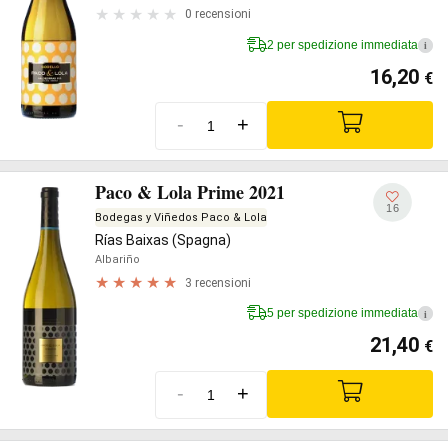
0 recensioni
2 per spedizione immediata
i
16,20
€
-
+
Paco & Lola Prime 2021
16
Bodegas y Viñedos Paco & Lola
Rías Baixas (Spagna)
Albariño
3 recensioni
5 per spedizione immediata
i
21,40
€
-
+