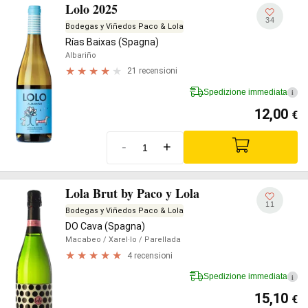
Lolo 2025
34
Bodegas y Viñedos Paco & Lola
Rías Baixas (Spagna)
Albariño
21 recensioni
Spedizione immediata
i
12,00
€
-
+
Lola Brut by Paco y Lola
11
Bodegas y Viñedos Paco & Lola
DO Cava (Spagna)
Macabeo
/ Xarel·lo
/ Parellada
4 recensioni
Spedizione immediata
i
15,10
€