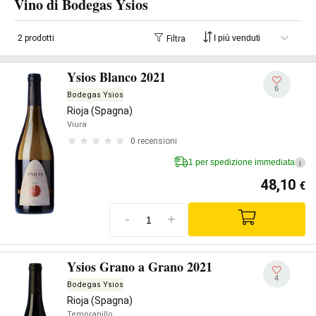
Vino di Bodegas Ysios
2 prodotti
Filtra
Ysios Blanco 2021
6
Bodegas Ysios
Rioja (Spagna)
Viura
0 recensioni
1 per spedizione immediata
i
48,10
€
-
+
Ysios Grano a Grano 2021
4
Bodegas Ysios
Rioja (Spagna)
Tempranillo