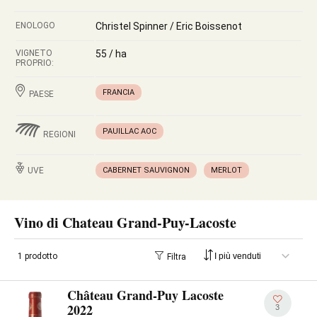
ENOLOGO
Christel Spinner / Eric Boissenot
VIGNETO
55 / ha
PROPRIO:
FRANCIA
PAESE
PAUILLAC AOC
REGIONI
UVE
CABERNET SAUVIGNON
MERLOT
Vino di Chateau Grand-Puy-Lacoste
1 prodotto
Filtra
Château Grand-Puy Lacoste
2022
3