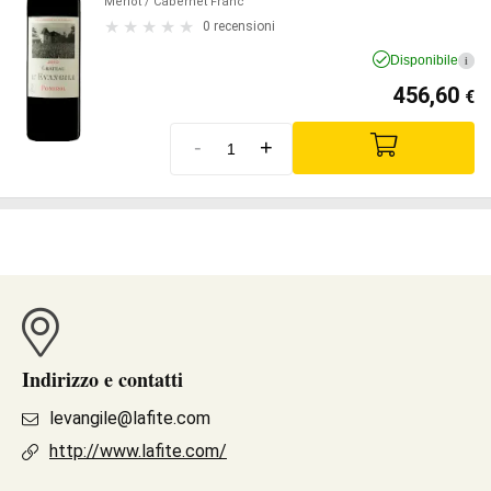
Merlot
/ Cabernet Franc
0 recensioni
Disponibile
i
456,60
€
-
+
Indirizzo e contatti
levangile@lafite.com
http://www.lafite.com/