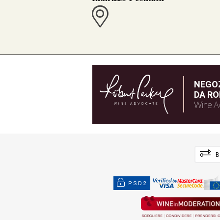
NEGOZ
DA RO
Wine A
B
PSD2