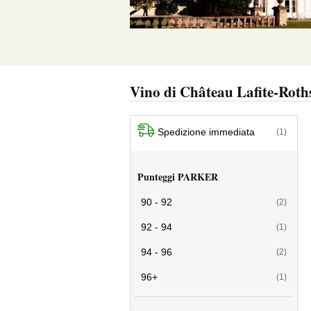
Vino di Château Lafite-Roth
Spedizione immediata
(1)
Punteggi PARKER
90 - 92
(2)
92 - 94
(1)
94 - 96
(2)
96+
(1)