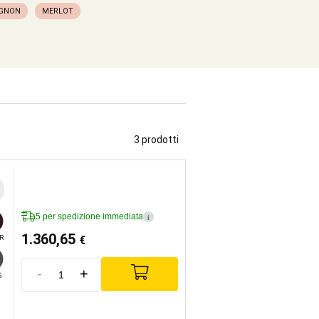
IGNON
MERLOT
3 prodotti
5 per spedizione immediata
i
1.360,65
€
R
-
+
G