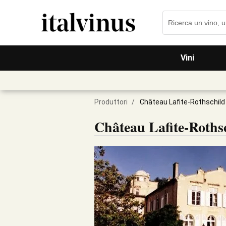
Vini
Produttori
/
Château Lafite-Rothschild
Château Lafite-Roths