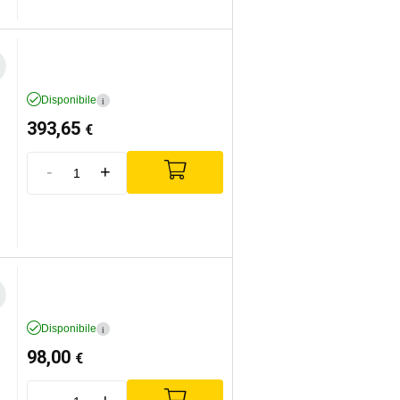
Disponibile
i
393,65
€
-
+
Disponibile
i
98,00
€
-
+