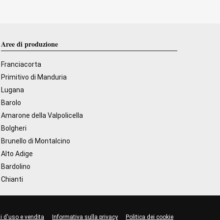
Aree di produzione
Franciacorta
Primitivo di Manduria
Lugana
Barolo
Amarone della Valpolicella
Bolgheri
Brunello di Montalcino
Alto Adige
Bardolino
Chianti
i d'uso e vendita
Informativa sulla privacy
Politica dei cookie