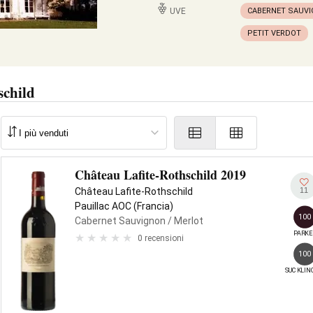
UVE
CABERNET SAUV
PETIT VERDOT
schild
Château Lafite-Rothschild 2019
11
Château Lafite-Rothschild
Pauillac AOC (Francia)
100
Cabernet Sauvignon
/ Merlot
PARKE
0 recensioni
100
SUCKLIN