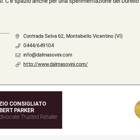
ossi. C'è spazio anche per una sperimentazione del Durel
Contrada Selva 62, Montebello Vicentino (VI)
0444/649104
info@dalmasovini.com
http://www.dalmasovini.com/
IO CONSIGLIATO
BERT PARKER
dvocate Trusted Retailer