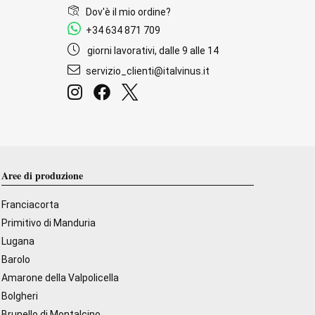
Dov'è il mio ordine?
+34 634 871 709
giorni lavorativi, dalle 9 alle 14
servizio_clienti@italvinus.it
Aree di produzione
Franciacorta
Primitivo di Manduria
Lugana
Barolo
Amarone della Valpolicella
Bolgheri
Brunello di Montalcino