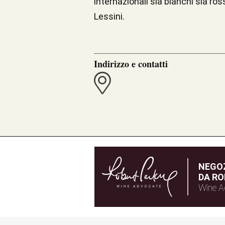
internazionali sia bianchi sia r
Lessini.
Indirizzo e contatti
NEGOZ
DA RO
Wine A