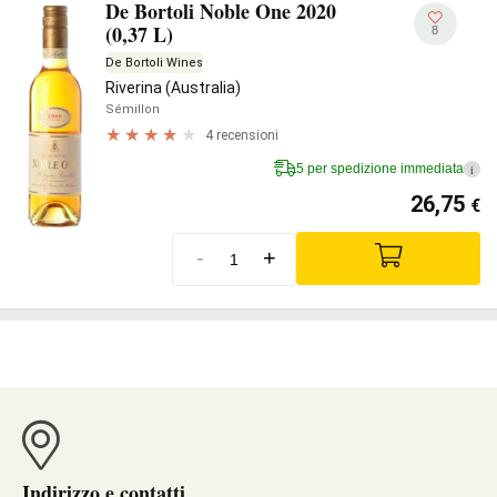
De Bortoli Noble One 2020
(0,37 L)
8
De Bortoli Wines
Riverina (Australia)
Sémillon
4 recensioni
5 per spedizione immediata
i
26,75
€
-
+
Indirizzo e contatti