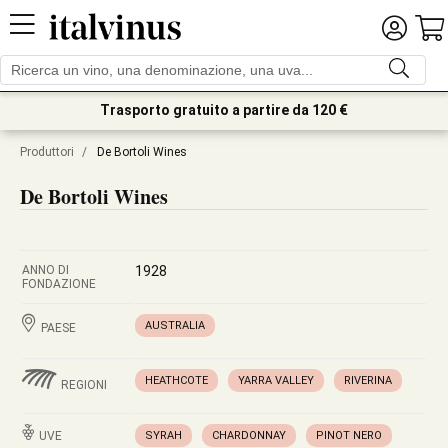
Trasporto gratuito a partire da 120 €
Produttori
/
De Bortoli Wines
De Bortoli Wines
ANNO DI
1928
FONDAZIONE
AUSTRALIA
PAESE
HEATHCOTE
YARRA VALLEY
RIVERINA
REGIONI
UVE
SYRAH
CHARDONNAY
PINOT NERO