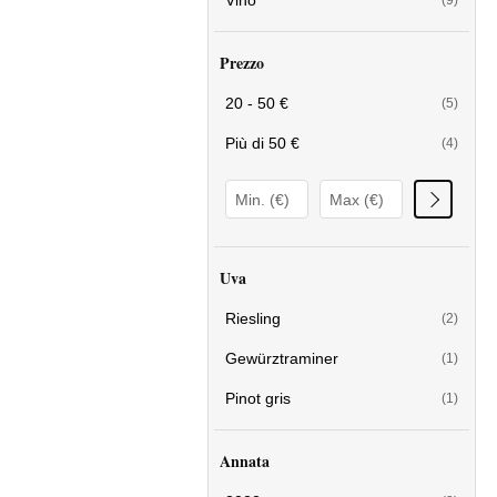
Vino
(9)
Prezzo
20 - 50 €
(5)
Più di 50 €
(4)
Uva
Riesling
(2)
Gewürztraminer
(1)
Pinot gris
(1)
Annata