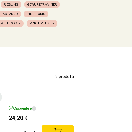
RIESLING
GEWÜRZTRAMINER
BASTARDO
PINOT GRIS
 PETIT GRAIN
PINOT MEUNIER
9 prodotti
Disponibile
i
24,20
€
-
+