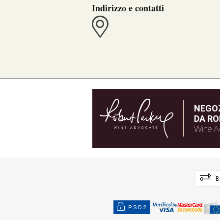
Indirizzo e contatti
NEGOZ
DA RO
Wine A
B
PSD2