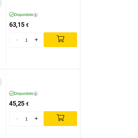
Disponibile
i
63,15
€
-
+
Disponibile
i
45,25
€
-
+