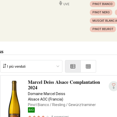
UVE
PINOT BIANCO
PINOT NERO
MUSCAT BLANC A
PINOT BEUROT
ss
Marcel Deiss Alsace Complantation
2024
9
Domaine Marcel Deiss
Alsace AOC (Francia)
Pinot Bianco
/ Riesling
/ Gewürztraminer
BIO
5 recensioni