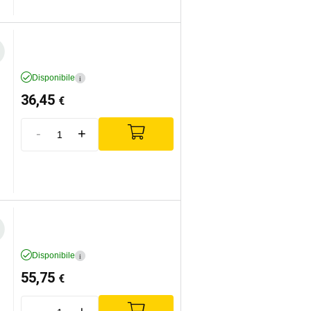
Disponibile
i
36,45
€
-
+
Disponibile
i
55,75
€
-
+