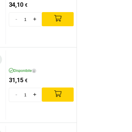
34,10
€
-
+
Disponibile
i
31,15
€
-
+