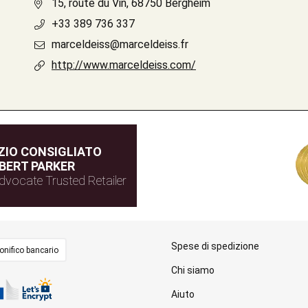
15, route du Vin, 68750 Bergheim
+33 389 736 337
marceldeiss@marceldeiss.fr
http://www.marceldeiss.com/
IO CONSIGLIATO
BERT PARKER
dvocate Trusted Retailer
Spese di spedizione
onifico bancario
Chi siamo
Aiuto