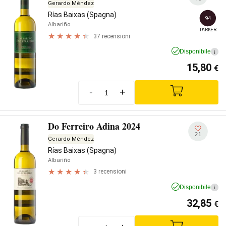
Gerardo Méndez
Rías Baixas (Spagna)
94
Albariño
PARKER
37 recensioni
Disponibile
i
15,80
€
-
+
Do Ferreiro Adina 2024
21
Gerardo Méndez
Rías Baixas (Spagna)
Albariño
3 recensioni
Disponibile
i
32,85
€