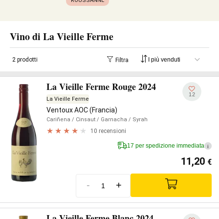
ROUSSANNE
Vino di La Vieille Ferme
2 prodotti
Filtra
La Vieille Ferme Rouge 2024
12
La Vieille Ferme
Ventoux AOC (Francia)
Cariñena
/ Cinsaut
/ Garnacha
/ Syrah
10 recensioni
17 per spedizione immediata
i
11,20
€
-
+
La Vieille Ferme Blanc 2024