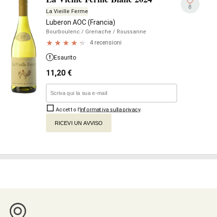
8
La Vieille Ferme
Luberon AOC (Francia)
Bourboulenc
/ Grenache
/ Roussanne
4 recensioni
Esaurito
11,20
€
Accetto l'
Informativa sulla privacy
.
RICEVI UN AVVISO