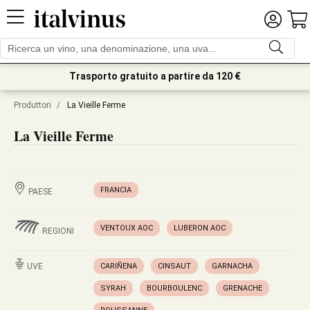
Trasporto gratuito a partire da 120 €
Produttori
/
La Vieille Ferme
La Vieille Ferme
FRANCIA
PAESE
VENTOUX AOC
LUBERON AOC
REGIONI
UVE
CARIÑENA
CINSAUT
GARNACHA
SYRAH
BOURBOULENC
GRENACHE