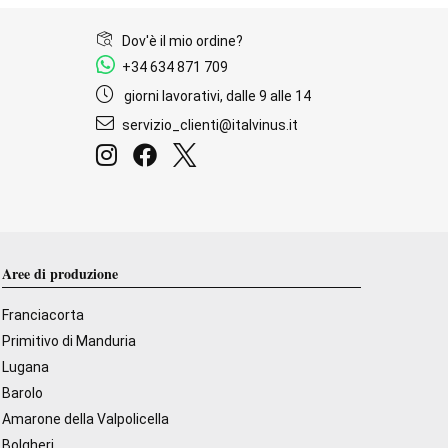
Dov'è il mio ordine?
+34 634 871 709
giorni lavorativi, dalle 9 alle 14
servizio_clienti@italvinus.it
Aree di produzione
Franciacorta
Primitivo di Manduria
Lugana
Barolo
Amarone della Valpolicella
Bolgheri