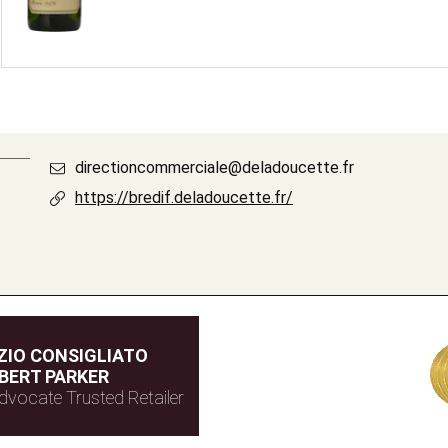
directioncommerciale@deladoucette.fr
https://bredif.deladoucette.fr/
IO CONSIGLIATO
BERT PARKER
dvocate Trusted Retailer