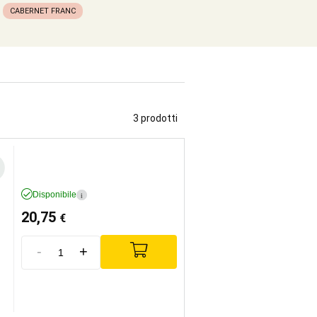
CABERNET FRANC
3 prodotti
Disponibile
i
20,75
€
-
+