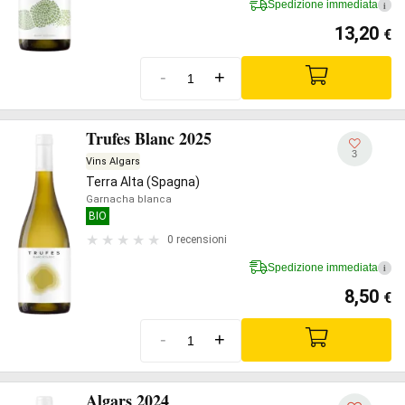
Spedizione immediata
i
13,20
€
-
+
Trufes Blanc 2025
3
Vins Algars
Terra Alta (Spagna)
Garnacha blanca
BIO
0 recensioni
Spedizione immediata
i
8,50
€
-
+
Algars 2024