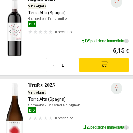
Vins Algars
Terra Alta (Spagna)
Garnacha
/ Tempranillo
BIO
0 recensioni
Spedizione immediata
i
6,15
€
-
+
Trufes 2023
1
Vins Algars
Terra Alta (Spagna)
Garnacha
/ Cabernet Sauvignon
BIO
0 recensioni
Spedizione immediata
i