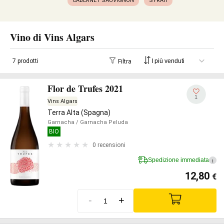
CABERNET SAUVIGNON
SYRAH
Vino di Vins Algars
7 prodotti
Filtra
Flor de Trufes 2021
1
Vins Algars
Terra Alta (Spagna)
Garnacha
/ Garnacha Peluda
BIO
0 recensioni
Spedizione immediata
i
12,80
€
-
+