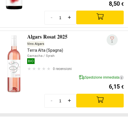
8,50
€
-
+
Algars Rosat 2025
1
Vins Algars
Terra Alta (Spagna)
Garnacha
/ Syrah
BIO
0 recensioni
Spedizione immediata
i
6,15
€
-
+