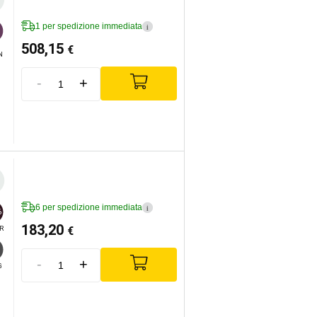
1 per spedizione immediata
i
508,15
€
N
-
+
6 per spedizione immediata
i
6
183,20
€
R
-
+
G