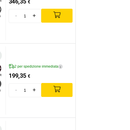
346,35
€
R
9
-
+
G
2 per spedizione immediata
i
+
199,35
€
R
-
+
G