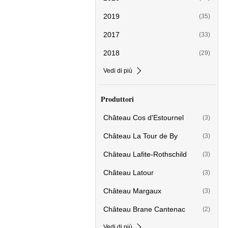
2019
(35)
2017
(33)
2018
(29)
Vedi di più
Produttori
Château Cos d'Estournel
(3)
Château La Tour de By
(3)
Château Lafite-Rothschild
(3)
Château Latour
(3)
Château Margaux
(3)
Château Brane Cantenac
(2)
Vedi di più