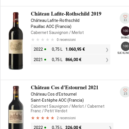
Château Lafite-Rothschild 2019
11
Château Lafite-Rothschild
Pauillac AOC (Francia)
100
Cabernet Sauvignon
/ Merlot
PARKE
0 recensioni
100
2022
0,75 L
1.060,95
€
SUCKLIN
2021
0,75 L
866,00
€
Château Cos d'Estournel 2021
15
Château Cos d'Estournel
Saint-Estèphe AOC (Francia)
Cabernet Sauvignon
/ Merlot
/ Cabernet
Franc
/ Petit Verdot
2 recensioni
2022
0,75 L
326,00
€