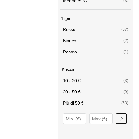
Médoc AOC
(3)
Tipo
Rosso
(57)
Bianco
(2)
Rosato
(1)
Prezzo
10 - 20 €
(3)
20 - 50 €
(9)
Più di 50 €
(53)