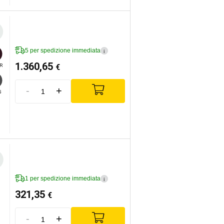
5 per spedizione immediata
i
1.360,65
€
R
-
+
G
1 per spedizione immediata
i
321,35
€
-
+