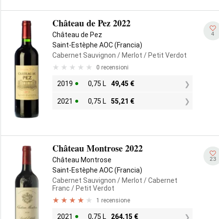
Château de Pez 2022
4
Château de Pez
Saint-Estèphe AOC (Francia)
Cabernet Sauvignon
/ Merlot
/ Petit Verdot
0 recensioni
2019
0,75 L
49,45
€
2021
0,75 L
55,21
€
Château Montrose 2022
23
Château Montrose
Saint-Estèphe AOC (Francia)
Cabernet Sauvignon
/ Merlot
/ Cabernet
Franc
/ Petit Verdot
1 recensione
2021
0,75 L
264,15
€