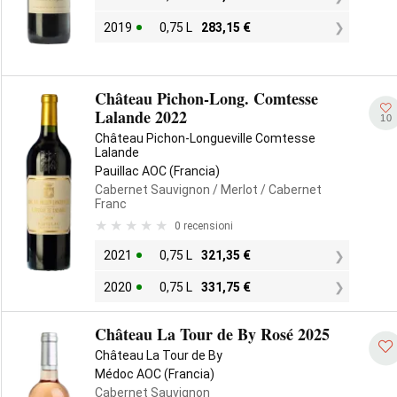
2019
0,75 L
283,15
€
Château Pichon-Long. Comtesse
Lalande 2022
10
Château Pichon-Longueville Comtesse
Lalande
Pauillac AOC (Francia)
Cabernet Sauvignon
/ Merlot
/ Cabernet
Franc
0 recensioni
2021
0,75 L
321,35
€
2020
0,75 L
331,75
€
Château La Tour de By Rosé 2025
Château La Tour de By
Médoc AOC (Francia)
Cabernet Sauvignon