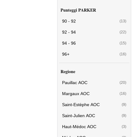
Punteggi PARKER
90 - 92
(13)
92 - 94
(22)
94 - 96
(15)
96+
(16)
Regione
Pauillac AOC
(20)
Margaux AOC
(16)
Saint-Estèphe AOC
(9)
Saint-Julien AOC
(9)
Haut-Médoc AOC
(3)