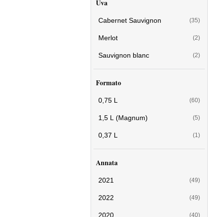
Uva
Cabernet Sauvignon
(35)
Merlot
(2)
Sauvignon blanc
(2)
Formato
0,75 L
(60)
1,5 L (Magnum)
(5)
0,37 L
(1)
Annata
2021
(49)
2022
(49)
2020
(40)