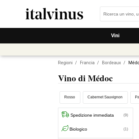
Vini
Regioni
/
Francia
/
Bordeaux
/
Méd
Vino di Médoc
Rosso
Cabernet Sauvignon
Pa
Spedizione immediata
(9)
Biologico
(1)