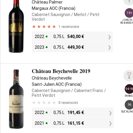
7
Château Palmer
Margaux AOC (Francia)
18+
Cabernet Sauvignon
/ Merlot
/ Petit
Verdot
JANCIS

ROBINSO
1 recensione
2022
0,75 L
540,00
€
2023
0,75 L
449,30
€
Château Beychevelle 2019
8
Château Beychevelle
Saint-Julien AOC (Francia)
94-9
Cabernet Sauvignon
/ Cabernet Franc
/
Petit Verdot
PARKE
0 recensioni
96
SUCKLIN
2022
0,75 L
191,45
€
2021
0,75 L
161,15
€