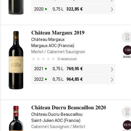
2020
0,75 L
322,85
€
Château Margaux 2019
12
Château Margaux
Margaux AOC (Francia)
100
Merlot
/ Cabernet Sauvignon
PARKE
0 recensioni
2021
0,75 L
769,95
€
2022
0,75 L
964,85
€
Château Ducru Beaucaillou 2020
11
Château Ducru-Beaucaillou
Saint-Julien AOC (Francia)
95-9
Cabernet Sauvignon
/ Merlot