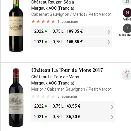
23
Château Rauzan Ségla
Margaux AOC (Francia)
96
Cabernet Sauvignon
/ Merlot
/ Petit Verdot
PARKE
1 recensione
96
2022
0,75 L
199,35
€
SUCKLIN
2021
0,75 L
165,55
€
Château La Tour de Mons 2017
8
Château La Tour de Mons
Margaux AOC (Francia)
Merlot
/ Cabernet Sauvignon
/ Petit Verdot
0 recensioni
2022
0,75 L
43,55
€
2021
0,75 L
36,20
€