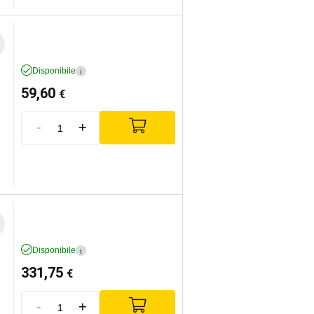
Disponibile
i
59,60
€
-
+
Disponibile
i
331,75
€
-
+