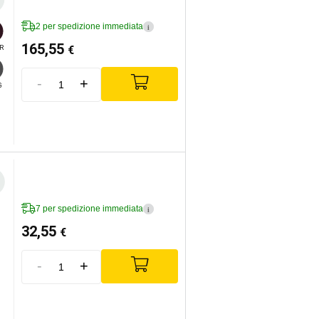
2 per spedizione immediata
i
165,55
€
R
-
+
G
7 per spedizione immediata
i
32,55
€
-
+