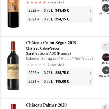
PARKE
4 recensioni
98-9
2022
0,75 L
341,45
€
SUCKLIN
2021
0,75 L
294,15
€
Château Calon Ségur 2019
7
Château Calon-Ségur
Saint-Estèphe AOC (Francia)
95-97
Cabernet Sauvignon
/ Merlot
/ Petit Verdot
PARKE
0 recensioni
96
2022
0,75 L
228,75
€
SUCKLIN
2021
0,75 L
195,00
€
Château Palmer 2020