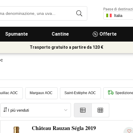
Paese di destinaz
Spumante
Cantine
Offerte
Trasporto gratuito a partire da 120 €
oc
uillac AOC
Margaux AOC
Saint-Estèphe AOC
Spedizion
Château Rauzan Ségla 2019