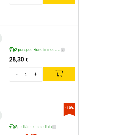
2 per spedizione immediata
i
28,30
€
-
+
-10%
Spedizione immediata
i