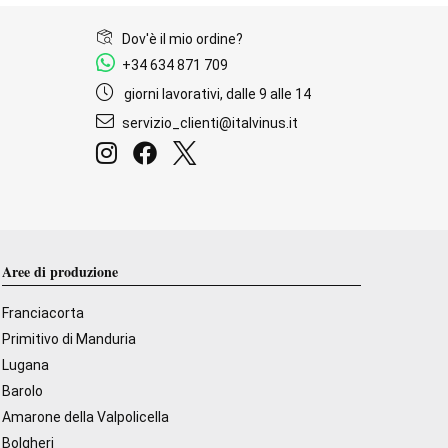
Dov'è il mio ordine?
+34 634 871 709
giorni lavorativi, dalle 9 alle 14
servizio_clienti@italvinus.it
Aree di produzione
Franciacorta
Primitivo di Manduria
Lugana
Barolo
Amarone della Valpolicella
Bolgheri