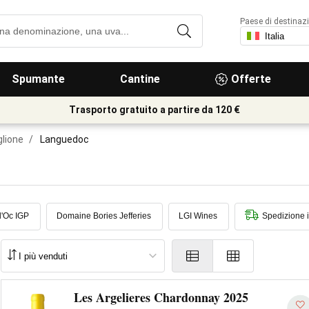
Paese di destinaz
Spumante
Cantine
Offerte
Trasporto gratuito a partire da 120 €
lione
/
Languedoc
d'Oc IGP
Domaine Bories Jefferies
LGI Wines
Spedizione 
Les Argelieres Chardonnay 2025