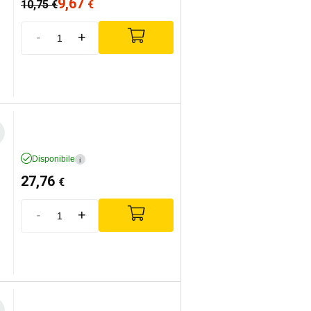
9,67
10,75
€
€
-
+
Disponibile
i
27,76
€
-
+