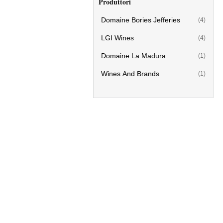
Produttori
Domaine Bories Jefferies
(4)
LGI Wines
(4)
Domaine La Madura
(1)
Wines And Brands
(1)