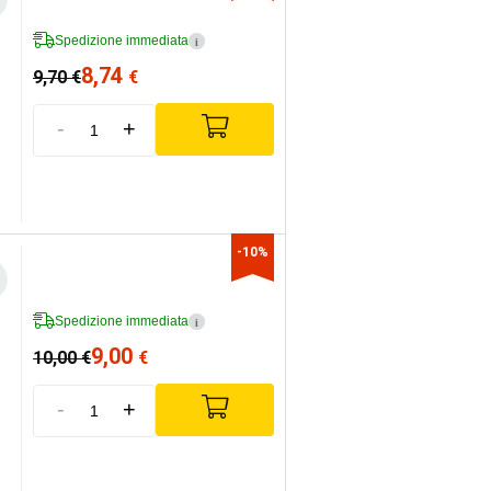
Spedizione immediata
i
8,74
9,70
€
€
-
+
-10%
Spedizione immediata
i
9,00
10,00
€
€
-
+