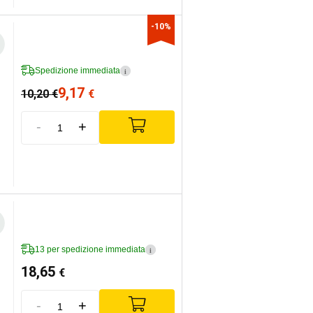
-10%
Spedizione immediata
i
9,17
10,20
€
€
-
+
13 per spedizione immediata
i
18,65
€
-
+