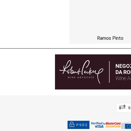
Ramos Pinto
NEGOZ
DA RO
Wine A
B
PSD2