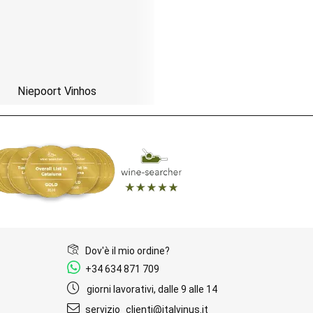
Niepoort Vinhos
Dov'è il mio ordine?
+34 634 871 709
giorni lavorativi, dalle 9 alle 14
servizio_clienti@italvinus.it