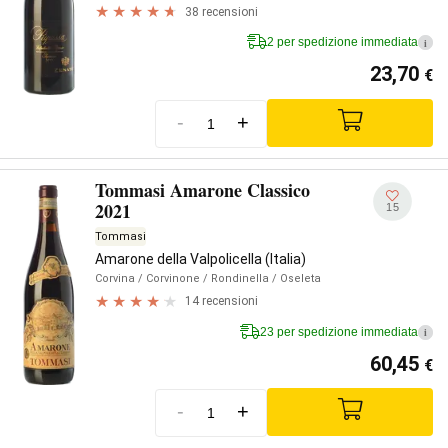
38 recensioni
2 per spedizione immediata
i
23,70
€
-
+
Tommasi Amarone Classico
2021
15
Tommasi
Amarone della Valpolicella (Italia)
Corvina
/ Corvinone
/ Rondinella
/ Oseleta
14 recensioni
23 per spedizione immediata
i
60,45
€
-
+