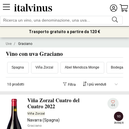
Trasporto gratuito a partire da 120 €
Uve
/
Graciano
Vino con uva Graciano
Spagna
Viña Zorzal
Abel Mendoza Monge
Bodegas Bi
10 prodotti
Filtra
Viña Zorzal Cuatro del
Cuatro 2022
44
Viña Zorzal
93
Navarra (Spagna)
PARKER
Graciano