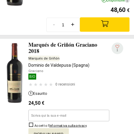
Disponibile
i
48,60
€
-
+
Marqués de Griñón Graciano
2018
1
Marqués de Griñón
Dominio de Valdepusa (Spagna)
Graciano
BIO
0 recensioni
Esaurito
24,50
€
Accetto l'
Informativa sulla privacy
.
RICEVI UN AVVISO