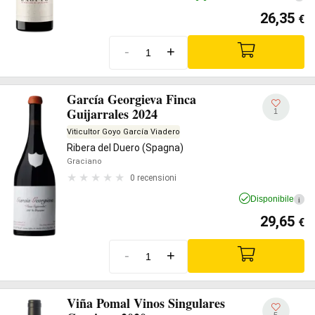
26,35
€
-
+
García Georgieva Finca
Guijarrales 2024
1
Viticultor Goyo García Viadero
Ribera del Duero (Spagna)
Graciano
0 recensioni
Disponibile
i
29,65
€
-
+
Viña Pomal Vinos Singulares
5