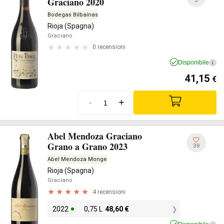
Graciano 2020
Bodegas Bilbaínas
Rioja (Spagna)
Graciano
0 recensioni
Disponibile
i
41,15
€
-
+
Abel Mendoza Graciano
Grano a Grano 2023
39
Abel Mendoza Monge
Rioja (Spagna)
Graciano
4 recensioni
2022
0,75 L
48,60
€