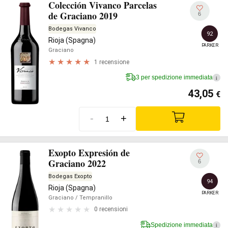
Colección Vivanco Parcelas
de Graciano 2019
6
Bodegas Vivanco
92
Rioja (Spagna)
PARKER
Graciano
1 recensione
3 per spedizione immediata
i
43,05
€
-
+
Exopto Expresión de
Graciano 2022
6
Bodegas Exopto
94
Rioja (Spagna)
PARKER
Graciano
/ Tempranillo
0 recensioni
Spedizione immediata
i