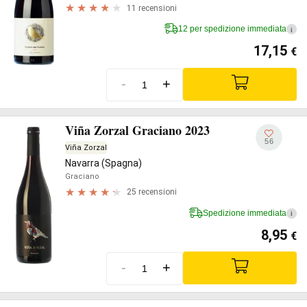
11 recensioni
12 per spedizione immediata
i
17,15
€
-
+
Viña Zorzal Graciano 2023
56
Viña Zorzal
Navarra (Spagna)
Graciano
25 recensioni
Spedizione immediata
i
8,95
€
-
+