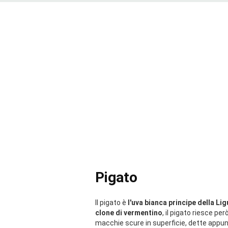
all'affinamento in legno e all'appassimen
Pigato
Il pigato è
l'uva bianca principe della Li
clone di vermentino
, il pigato riesce pe
macchie scure in superficie, dette appun