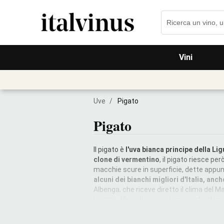
Vini
Uve
/
Pigato
Pigato
Il pigato è
l'uva bianca principe della Li
clone di vermentino
, il pigato riesce pe
macchie scure in superficie, dette appun
alcuni dei bianchi migliori d'Italia, anc
Albenga, che riceve diretto il clima del Ma
Imperia.
Vino di mare, sì, ma anche di 
dalle nuance di
macchia mediterranea
si
morbidezza, bella acidità e una pronun