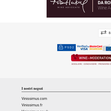
DA RO
Wine A
B
PSD2
I nostri negozi
Vinissimus.com
Vinissimus.fr