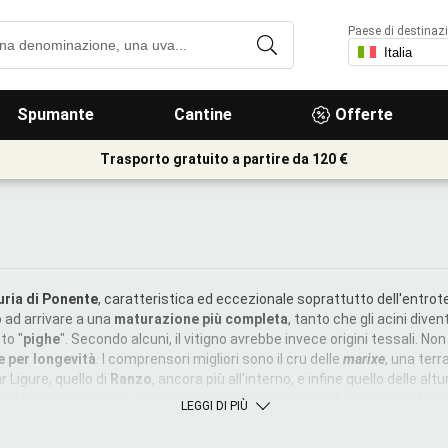
Paese di destinaz
Spumante
Cantine
Offerte
Trasporto gratuito a partire da 120 €
guria di Ponente
, caratteristica ed eccezionale soprattutto dell'entrot
rò ad arrivare a una
maturazione più completa
, tanto che gli acini div
to "
pighe
". Secondo alcuni, il vitigno avrebbe invece origini tessali. No
he per longevità
. I comprensori migliori sono il cru delle
marixe
, una ter
r Ligure, quello di
Ranzo
, ancora più all'interno, e infine quello delle altu
montagna
, il pigato dà un vino paglierino-dorato dai profumi intensi, frutta
LEGGI DI PIÙ
a dagli sbuffi
vegetali e gessosi
tipici delle alture. Al sorso esprime
ciata sapidità
, con un piacevole finale ammandorlato. Solitamente valo