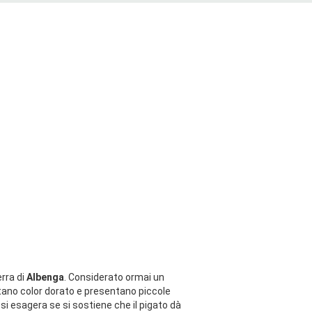
erra di
Albenga
. Considerato ormai un
entano color dorato e presentano piccole
n si esagera se si sostiene che il pigato dà