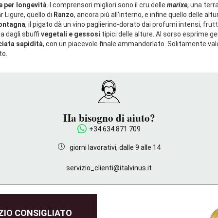
he per longevità
. I comprensori migliori sono il cru delle
marixe
, una ter
r Ligure, quello di
Ranzo
, ancora più all'interno, e infine quello delle altu
montagna
, il pigato dà un vino paglierino-dorato dai profumi intensi, frutta
a dagli sbuffi
vegetali e gessosi
tipici delle alture. Al sorso esprime
ciata sapidità
, con un piacevole finale ammandorlato. Solitamente valo
to.
Ha bisogno di aiuto?
+34 634 871 709
giorni lavorativi, dalle 9 alle 14
servizio_clienti@italvinus.it
IO CONSIGLIATO