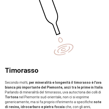
solo
acciaio
sui lieviti, il timorasso dà un
vino di non facile
leggibilità in gioventù, che ha bisogno anche di anni per
esprimersi
con tutta la sua classe. Da giovane, infatti, può
apparire amarognolo, vegetale e nervoso, ma con l'età regala un
sorso pieno, strutturato, terso, verticale, di persistente
acidità e con un finale ammandorlato di grande eleganza
.
Timorasso
Secondo molti,
per mineralità e longevità il timorasso è l'uva
bianca più importante del Piemonte, anzi tra le prime in Italia
.
Parlando di mineralità del timorasso, uva autoctona dei colli di
Tortona
nel Piemonte sud-orientale, non ci si esprime
genericamente, ma si fa proprio riferimento a specifiche
note
di resina, idrocarburo e pietra focaia
che, con gli anni,