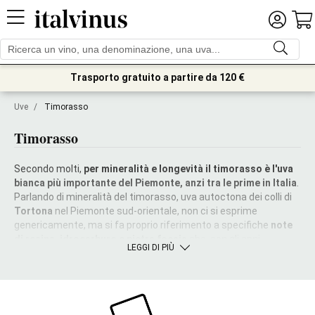
Trasporto gratuito a partire da 120 €
Uve
/
Timorasso
Timorasso
Secondo molti,
per mineralità e longevità il timorasso è l'uva
bianca più importante del Piemonte, anzi tra le prime in Italia
.
Parlando di mineralità del timorasso, uva autoctona dei colli di
Tortona
nel Piemonte sud-orientale, non ci si esprime
genericamente, ma si fa proprio riferimento a specifiche
note
di resina, idrocarburo e pietra focaia
che, con gli anni,
LEGGI DI PIÙ
evolvono mirabilmente in una complessità straordinaria.
Attestato in zona sin dal Trecento, ha più volte rischiato di
estinguersi, in quanto la sua coltivazione, molto sensibile a
marciumi e altre malattie, è estremamente difficoltosa, e le
rese sono contenute. Complice il conservativo affinamento in