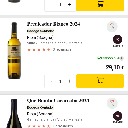
-
+
Predicador Blanco 2024
12
Bodega Contador
Rioja (Spagna)
93
Viura
/ Garnacha blanca
/ Malvasia
PARKER
3 recensioni
Disponibile
i
29,10
€
-
+
Qué Bonito Cacareaba 2024
16
Bodega Contador
Rioja (Spagna)
94
Garnacha blanca
/ Viura
/ Malvasia
PARKER
12 recensioni