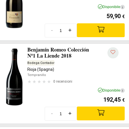
Disponibile
i
59,90
€
-
+
Benjamín Romeo Colección
Nº1 La Liende 2018
Bodega Contador
Rioja (Spagna)
Tempranillo
0 recensioni
Disponibile
i
192,45
€
-
+