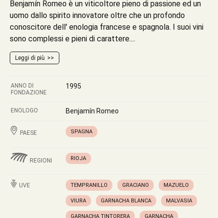
Benjamín Romeo è un viticoltore pieno di passione ed un
uomo dallo spirito innovatore oltre che un profondo
conoscitore dell' enologia francese e spagnola. I suoi vini
sono complessi e pieni di carattere....
Leggi di più
ANNO DI
1995
FONDAZIONE
ENOLOGO
Benjamín Romeo
SPAGNA
PAESE
RIOJA
REGIONI
UVE
TEMPRANILLO
GRACIANO
MAZUELO
VIURA
GARNACHA BLANCA
MALVASIA
GARNACHA TINTORERA
GARNACHA