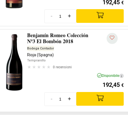
192,45
€
-
+
Benjamín Romeo Colección
Nº3 El Bombón 2018
Bodega Contador
Rioja (Spagna)
Tempranillo
0 recensioni
Disponibile
i
192,45
€
-
+