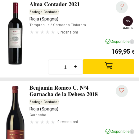
Alma Contador 2021
1
Bodega Contador
Rioja (Spagna)
95
Tempranillo
/ Garnacha Tintorera
PARKER
0 recensioni
Disponibile
i
169,95
€
-
+
Benjamín Romeo C. Nº4
Garnacha de la Dehesa 2018
Bodega Contador
Rioja (Spagna)
Garnacha
0 recensioni
Disponibile
i