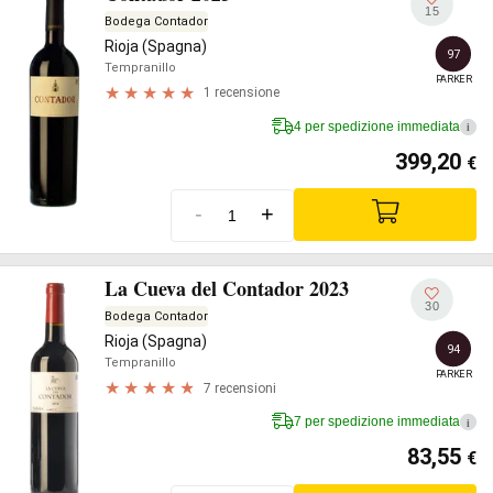
15
Bodega Contador
Rioja (Spagna)
97
Tempranillo
PARKER
1 recensione
4 per spedizione immediata
i
399,20
€
-
+
La Cueva del Contador 2023
30
Bodega Contador
Rioja (Spagna)
94
Tempranillo
PARKER
7 recensioni
7 per spedizione immediata
i
83,55
€