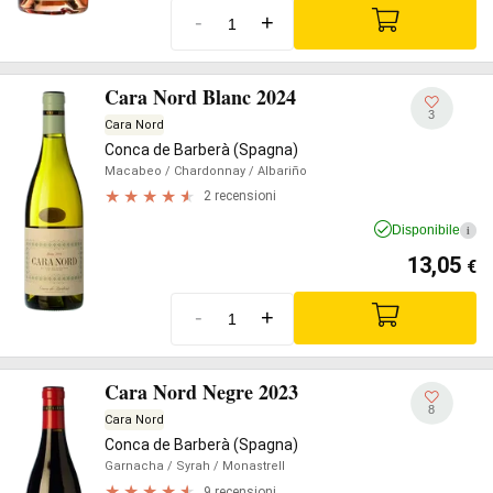
-
+
Cara Nord Blanc 2024
3
Cara Nord
Conca de Barberà (Spagna)
Macabeo
/ Chardonnay
/ Albariño
2 recensioni
Disponibile
i
13,05
€
-
+
Cara Nord Negre 2023
8
Cara Nord
Conca de Barberà (Spagna)
Garnacha
/ Syrah
/ Monastrell
9 recensioni