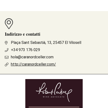
Indirizzo e contatti
Plaça Sant Sebastià, 13, 25457 El Vilosell
+34 973 176 029
hola@caranordceller.com
http://caranordceller.com/