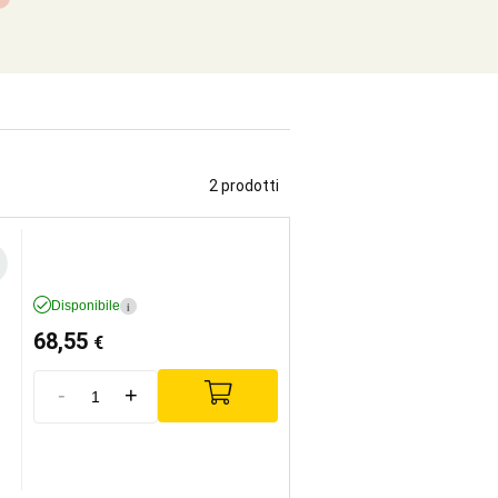
2 prodotti
Disponibile
i
68,55
€
-
+