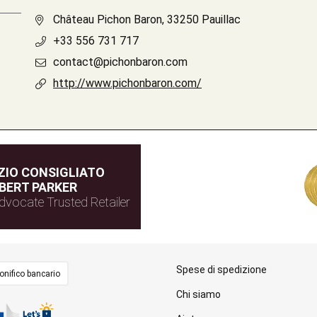
Château Pichon Baron, 33250 Pauillac
+33 556 731 717
contact@pichonbaron.com
http://www.pichonbaron.com/
IO CONSIGLIATO
BERT PARKER
dvocate Trusted Retailer
Spese di spedizione
onifico bancario
Chi siamo