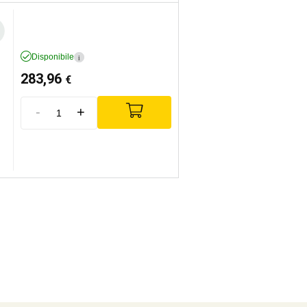
Disponibile
i
283,96
€
-
+