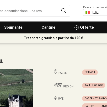
Paese di destinaz
Spumante
Cantine
Offerte
Trasporto gratuito a partire da 120 €
n
FRANCIA
PAESE
PAUILLAC AOC
REGIONI
UVE
CABERNET SAUV
CABERNET FRANC