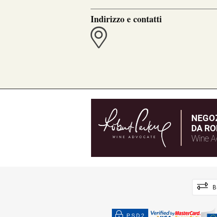
Indirizzo e contatti
NEGOZ
DA RO
Wine A
B
PSD2