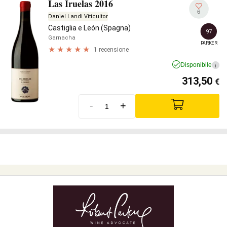
Las Iruelas 2016
6
Daniel Landi Viticultor
Castiglia e León (Spagna)
97
Garnacha
PARKER
1 recensione
Disponibile
i
313,50
€
-
+