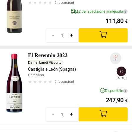
0 recensioni
12 per spedizione immediata
i
111,80
€
-
+
El Reventón 2022
3
Daniel Landi Viticultor
Castiglia e León (Spagna)
96
Garnacha
PARKER
0 recensioni
Disponibile
i
247,90
€
-
+