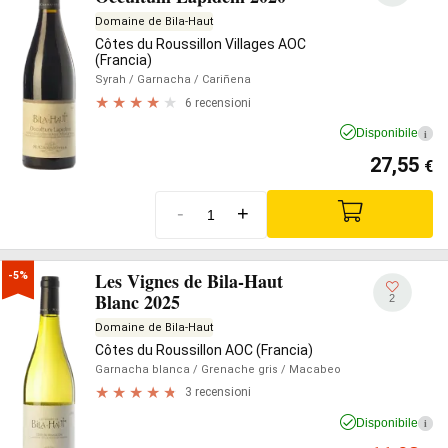
Domaine de Bila-Haut
Côtes du Roussillon Villages AOC
(Francia)
Syrah
/ Garnacha
/ Cariñena
6 recensioni
Disponibile
i
27,55
€
-
+
Les Vignes de Bila-Haut
-5%
Blanc 2025
2
Domaine de Bila-Haut
Côtes du Roussillon AOC (Francia)
Garnacha blanca
/ Grenache gris
/ Macabeo
3 recensioni
Disponibile
i