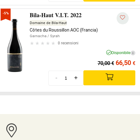
Bila-Haut V.I.T. 2022
-5%
Domaine de Bila-Haut
Côtes du Roussillon AOC (Francia)
Garnacha
/ Syrah
0 recensioni
Disponibile
i
66,50
70,00
€
€
-
+