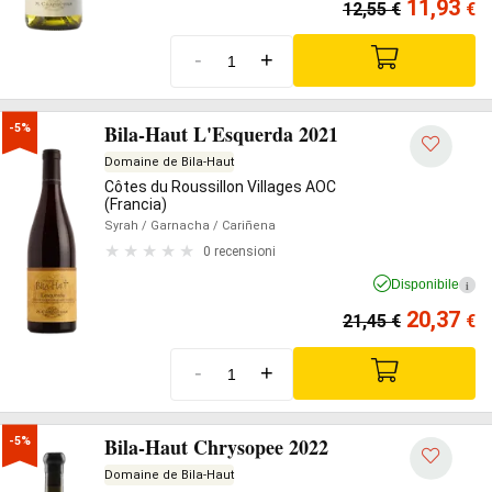
11,93
12,55
€
€
-
+
Bila-Haut L'Esquerda 2021
-5%
Domaine de Bila-Haut
Côtes du Roussillon Villages AOC
(Francia)
Syrah
/ Garnacha
/ Cariñena
0 recensioni
Disponibile
i
20,37
21,45
€
€
-
+
Bila-Haut Chrysopee 2022
-5%
Domaine de Bila-Haut