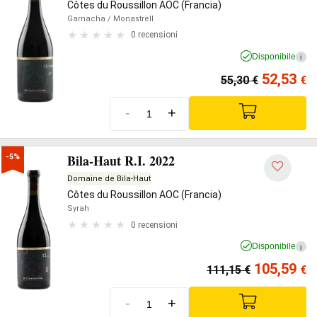
Côtes du Roussillon AOC (Francia)
Garnacha
/ Monastrell
0 recensioni
Disponibile
i
52,53
55,30
€
€
-
+
Bila-Haut R.I. 2022
-5%
Domaine de Bila-Haut
Côtes du Roussillon AOC (Francia)
Syrah
0 recensioni
Disponibile
i
105,59
111,15
€
€
-
+