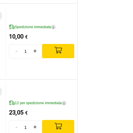
Spedizione immediata
i
10,00
€
-
+
12 per spedizione immediata
i
23,05
€
-
+