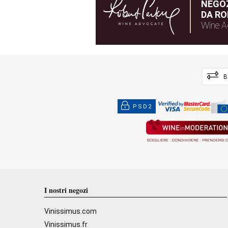
NEGOZ
DA RO
Wine A
B
PSD2
I nostri negozi
Vinissimus.com
Vinissimus.fr