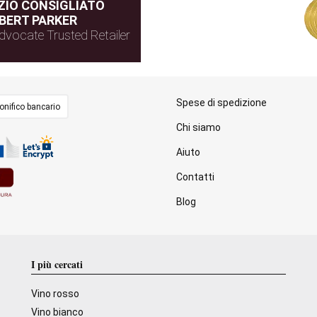
IO CONSIGLIATO
BERT PARKER
dvocate Trusted Retailer
Spese di spedizione
onifico bancario
Chi siamo
Aiuto
Contatti
Blog
I più cercati
Vino rosso
Vino bianco