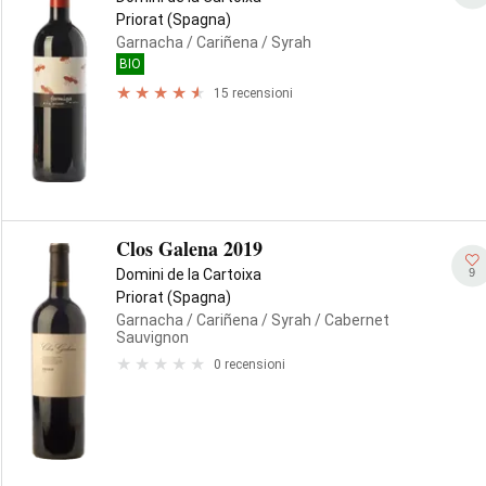
Priorat (Spagna)
Garnacha
/ Cariñena
/ Syrah
BIO
15 recensioni
Clos Galena 2019
9
Domini de la Cartoixa
Priorat (Spagna)
Garnacha
/ Cariñena
/ Syrah
/ Cabernet
Sauvignon
0 recensioni