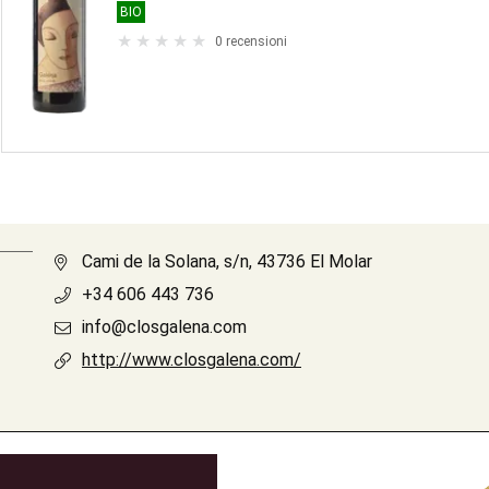
BIO
0 recensioni
Cami de la Solana, s/n, 43736 El Molar
+34 606 443 736
info@closgalena.com
http://www.closgalena.com/