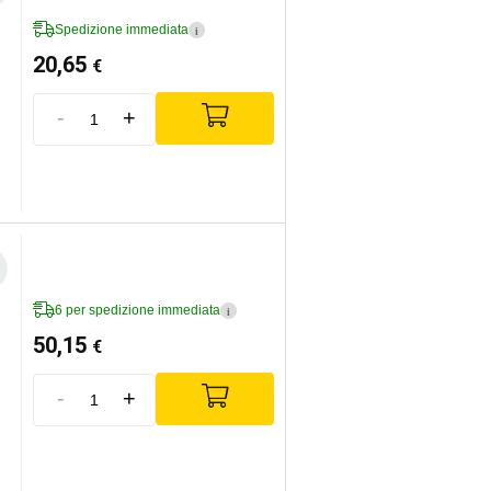
Spedizione immediata
i
20,65
€
-
+
6 per spedizione immediata
i
50,15
€
-
+