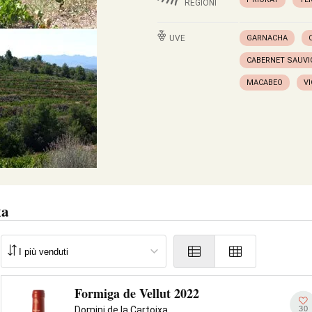
REGIONI
UVE
GARNACHA
CABERNET SAUV
MACABEO
V
xa
Formiga de Vellut 2022
30
Domini de la Cartoixa