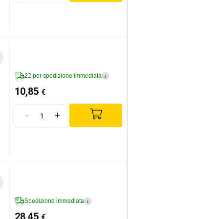
22 per spedizione immediata
i
10,85
€
-
+
Spedizione immediata
i
28,45
€