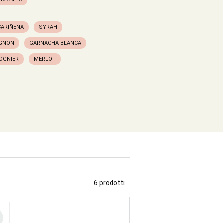
CARIÑENA
SYRAH
IGNON
GARNACHA BLANCA
IOGNIER
MERLOT
6 prodotti