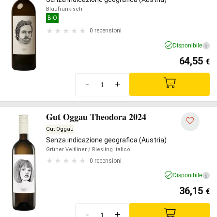
Blaufrankisch
BIO
0 recensioni
Disponibile
i
64,55
€
-
+
Gut Oggau Theodora 2024
Gut Oggau
Senza indicazione geografica (Austria)
Grüner Veltliner
/ Riesling Italico
0 recensioni
Disponibile
i
36,15
€
-
+