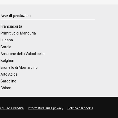
Aree di produzione
Franciacorta
Primitivo di Manduria
Lugana
Barolo
Amarone della Valpolicella
Bolgheri
Brunello di Montalcino
Alto Adige
Bardolino
Chianti
i d'uso e vendita
Informativa sulla privacy
Politica dei cookie