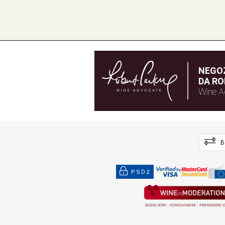
NEGOZ
DA RO
Wine A
B
PSD2