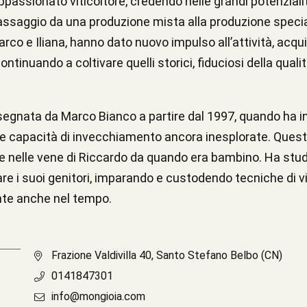
 appassionato viticoltore, credendo nelle grandi potenzial
passaggio da una produzione mista alla produzione special
arco e Iliana, hanno dato nuovo impulso all’attività, acqui
tinuando a coltivare quelli storici, fiduciosi della qualit
isegnata da Marco Bianco a partire dal 1997, quando ha in
 capacità di invecchiamento ancora inesplorate. Questa 
e nelle vene di Riccardo da quando era bambino. Ha studi
are i suoi genitori, imparando e custodendo tecniche di 
te anche nel tempo.
Frazione Valdivilla 40, Santo Stefano Belbo (CN)
0141847301
info@mongioia.com