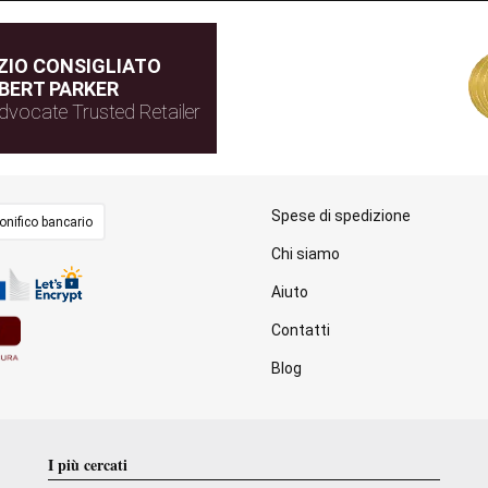
IO CONSIGLIATO
BERT PARKER
dvocate Trusted Retailer
Spese di spedizione
onifico bancario
Chi siamo
Aiuto
Contatti
Blog
I più cercati