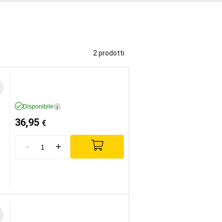
2 prodotti
Disponibile
i
36,95
€
-
+