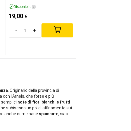
Disponibile
i
19,00
€
-
+
enza
. Originario della provincia di
a con l'Arneis, che forse è più
e semplici
note di fiori bianchi e frutti
 che subiscono un po' di affinamento sui
ene anche come base
spumante
, sia in