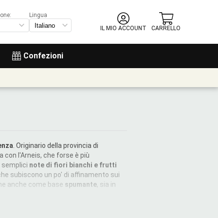
ione:
Lingua
IL MIO ACCOUNT
CARRELLO
Confezioni
enza
. Originario della provincia di
a con l'Arneis, che forse è più
e semplici
note di fiori bianchi e frutti
 che subiscono un po' di affinamento sui
ene anche come base
spumante
, sia in