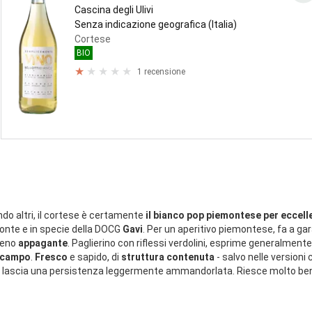
Cascina degli Ulivi
Senza indicazione geografica (Italia)
Cortese
BIO
1 recensione
do altri, il cortese è certamente
il bianco pop piemontese per eccell
monte e in specie della DOCG
Gavi
. Per un aperitivo piemontese, fa a gar
meno
appagante
. Paglierino con riflessi verdolini, esprime generalment
i campo
.
Fresco
e sapido, di
struttura contenuta
- salvo nelle versioni
 lascia una persistenza leggermente ammandorlata. Riesce molto b