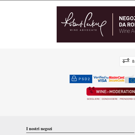
NEGOZ
DA RO
Wine A
B
PSD2
I nostri negozi