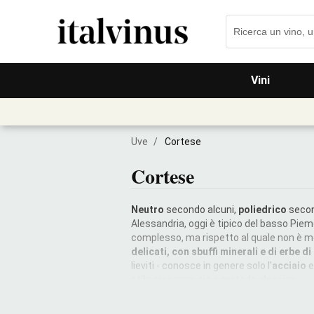
Vini
Uve
/
Cortese
Cortese
Neutro
secondo alcuni,
poliedrico
secon
Alessandria, oggi è tipico del basso Pie
complesso, ma rispetto al quale non è 
delicati, con sbuffi minerali e di erbe d
lieviti - conosce in genere solo l'
acciaio
e
stile prosecco sia a metodo classico.