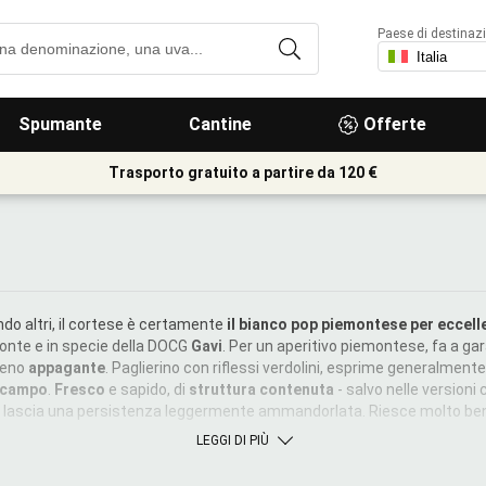
Paese di destinaz
Spumante
Cantine
Offerte
Trasporto gratuito a partire da 120 €
do altri, il cortese è certamente
il bianco pop piemontese per eccell
monte e in specie della DOCG
Gavi
. Per un aperitivo piemontese, fa a gar
meno
appagante
. Paglierino con riflessi verdolini, esprime generalment
i campo
.
Fresco
e sapido, di
struttura contenuta
- salvo nelle versioni
 lascia una persistenza leggermente ammandorlata. Riesce molto b
LEGGI DI PIÙ