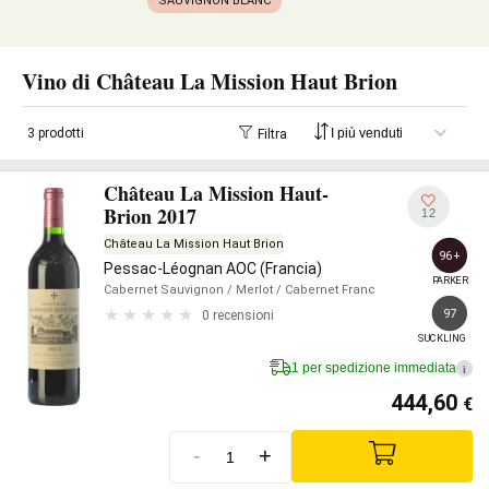
SAUVIGNON BLANC
Vino di Château La Mission Haut Brion
3 prodotti
Filtra
Château La Mission Haut-
Brion 2017
12
Château La Mission Haut Brion
96+
Pessac-Léognan AOC (Francia)
PARKER
Cabernet Sauvignon
/ Merlot
/ Cabernet Franc
97
0 recensioni
SUCKLING
1 per spedizione immediata
i
444,60
€
-
+