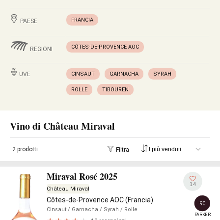
FRANCIA
PAESE
CÔTES-DE-PROVENCE AOC
REGIONI
UVE
CINSAUT
GARNACHA
SYRAH
ROLLE
TIBOUREN
Vino di Château Miraval
2 prodotti
Filtra
Miraval Rosé 2025
14
Château Miraval
Côtes-de-Provence AOC (Francia)
90
Cinsaut
/ Garnacha
/ Syrah
/ Rolle
PARKER