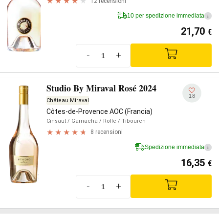
12 recensioni
10 per spedizione immediata
i
21,70
€
-
+
Studio By Miraval Rosé 2024
18
Château Miraval
Côtes-de-Provence AOC (Francia)
Cinsaut
/ Garnacha
/ Rolle
/ Tibouren
8 recensioni
Spedizione immediata
i
16,35
€
-
+