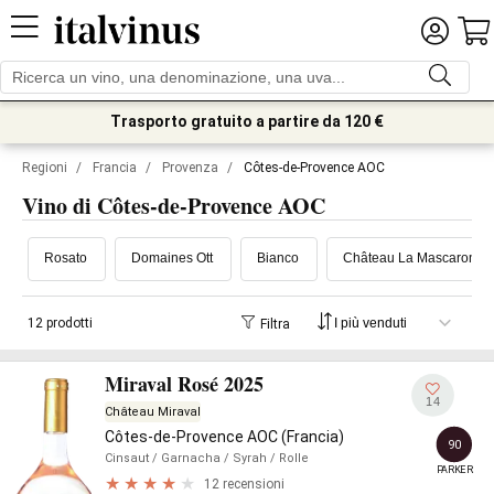
Trasporto gratuito a partire da 120 €
Regioni
/
Francia
/
Provenza
/
Côtes-de-Provence AOC
Vino di Côtes-de-Provence AOC
Rosato
Domaines Ott
Bianco
Château La Mascaronne
12 prodotti
Filtra
Miraval Rosé 2025
14
Château Miraval
Côtes-de-Provence AOC (Francia)
90
Cinsaut
/ Garnacha
/ Syrah
/ Rolle
PARKER
12 recensioni