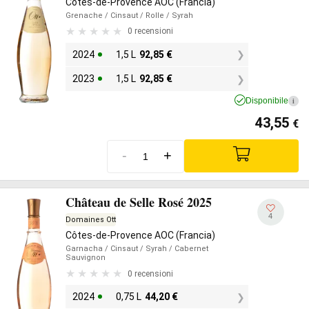
Côtes-de-Provence AOC (Francia)
Grenache
/ Cinsaut
/ Rolle
/ Syrah
0 recensioni
2024
1,5 L
92,85
€
2023
1,5 L
92,85
€
Disponibile
i
43,55
€
-
+
Château de Selle Rosé 2025
4
Domaines Ott
Côtes-de-Provence AOC (Francia)
Garnacha
/ Cinsaut
/ Syrah
/ Cabernet
Sauvignon
0 recensioni
2024
0,75 L
44,20
€