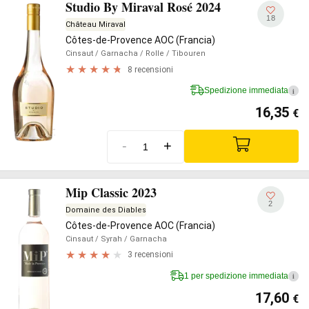
Studio By Miraval Rosé 2024
18
Château Miraval
Côtes-de-Provence AOC (Francia)
Cinsaut
/ Garnacha
/ Rolle
/ Tibouren
8 recensioni
Spedizione immediata
i
16,35
€
-
+
Mip Classic 2023
2
Domaine des Diables
Côtes-de-Provence AOC (Francia)
Cinsaut
/ Syrah
/ Garnacha
3 recensioni
1 per spedizione immediata
i
17,60
€