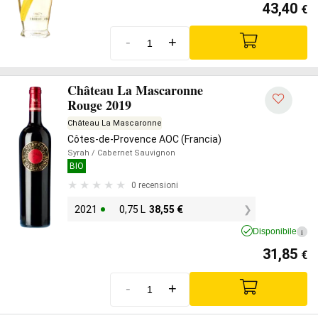
43,40
€
-
+
Château La Mascaronne
Rouge 2019
Château La Mascaronne
Côtes-de-Provence AOC (Francia)
Syrah
/ Cabernet Sauvignon
BIO
0 recensioni
2021
0,75 L
38,55
€
Disponibile
i
31,85
€
-
+