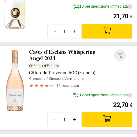
10 per spedizione immediata
i
21,70
€
-
+
Caves d'Esclans Whispering
Angel 2024
10
Château d'Esclans
Côtes-de-Provence AOC (Francia)
Grenache
/ Cinsaut
/ Vermentino
11 recensioni
12 per spedizione immediata
i
22,70
€
-
+