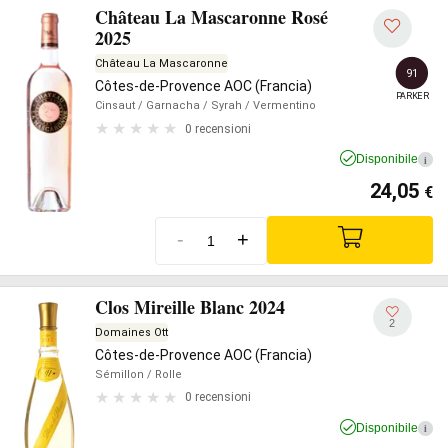
Château La Mascaronne Rosé
2025
Château La Mascaronne
91
Côtes-de-Provence AOC (Francia)
PARKER
Cinsaut
/ Garnacha
/ Syrah
/ Vermentino
0 recensioni
Disponibile
i
24,05
€
-
+
Clos Mireille Blanc 2024
2
Domaines Ott
Côtes-de-Provence AOC (Francia)
Sémillon
/ Rolle
0 recensioni
Disponibile
i