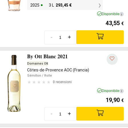
2025
3 L
293,45
€
Disponibile
i
43,55
€
-
+
By Ott Blanc 2021
Domaines Ott
Côtes-de-Provence AOC (Francia)
Sémillon
/ Rolle
0 recensioni
Disponibile
i
19,90
€
-
+