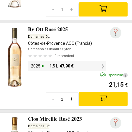
-
+
By Ott Rosé 2025
2
Domaines Ott
Côtes-de-Provence AOC (Francia)
Garnacha
/ Cinsaut
/ Syrah
0 recensioni
2025
1,5 L
47,90
€
Disponibile
i
21,15
€
-
+
Clos Mireille Rosé 2023
1
Domaines Ott