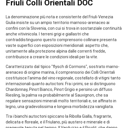
Friuli Colli Orientali DOC
La denominazione più nota e consistente del Friuli-Venezia
Giulia insiste su un ampio territorio marnoso-arenaceo ai
confini con la Slovenia, con cui si trova in sostanziale continuità
anche vitivinicola. I terreni grigi e giallastri che
contraddistinguono questo comprensorio collinare presenta
vaste superfici con esposizioni meridionali: aspetto che,
unitamente alla protezione alpina dalle correnti fredde,
contribuisce a creare le condizioni ideali per la vite.
Caratterizzato dal tipico "flysch di Cormons", sostrato marno-
arenaceo di origine marina, il comprensorio dei Colli Orientali
costituisce l'anima del vino regionale, costellato di vitigni tanto
internazionali quanto autoctoni. Fra i primi, se si distinguono
Chardonnay, Pinot Bianco, Pinot Grigio e persino un diffuso
Riesling, la palma va probabilmente al Sauvignon, che sa
regalare sensazioni minerali molto territoriali e, se affinato in
legno, una gradevolissima e longeva morbidezza vanigliata.
Tra i bianchi autoctoni spiccano la Ribolla Gialla, fragrante,
delicata e floreale, e il Friulano, più austero e minerale e di
pregevole tenuta nel tempo. Il Verduzzo e il Picolit, che danno