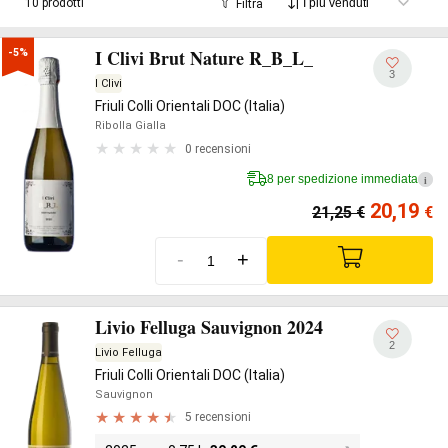
10 prodotti
Filtra
I Clivi Brut Nature R_B_L_
-5%
3
I Clivi
Friuli Colli Orientali DOC (Italia)
Ribolla Gialla
0 recensioni
8 per spedizione immediata
i
20,19
21,25
€
€
-
+
Livio Felluga Sauvignon 2024
2
Livio Felluga
Friuli Colli Orientali DOC (Italia)
Sauvignon
5 recensioni