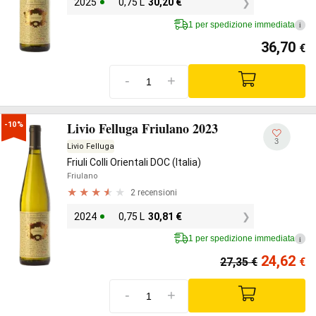
2025
0,75 L
30,20
€
1 per spedizione immediata
i
36,70
€
-
+
Livio Felluga Friulano 2023
-10%
3
Livio Felluga
Friuli Colli Orientali DOC (Italia)
Friulano
2 recensioni
2024
0,75 L
30,81
€
1 per spedizione immediata
i
24,62
27,35
€
€
-
+