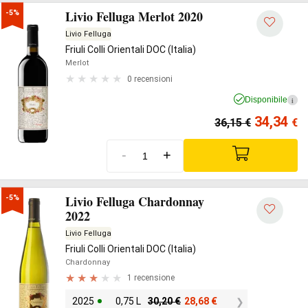
Livio Felluga Merlot 2020
-5%
Livio Felluga
Friuli Colli Orientali DOC (Italia)
Merlot
0 recensioni
Disponibile
i
34,34
36,15
€
€
-
+
Livio Felluga Chardonnay
-5%
2022
Livio Felluga
Friuli Colli Orientali DOC (Italia)
Chardonnay
1 recensione
2025
0,75 L
30,20
€
28,68
€