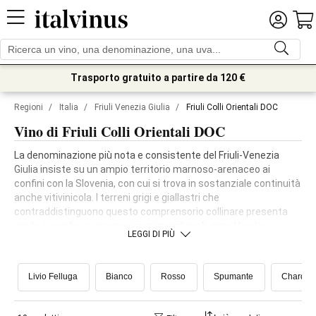
Trasporto gratuito a partire da 120 €
Regioni
/
Italia
/
Friuli Venezia Giulia
/
Friuli Colli Orientali DOC
Vino di Friuli Colli Orientali DOC
La denominazione più nota e consistente del Friuli-Venezia
Giulia insiste su un ampio territorio marnoso-arenaceo ai
confini con la Slovenia, con cui si trova in sostanziale continuità
anche vitivinicola. I terreni grigi e giallastri che
contraddistinguono questo comprensorio collinare presenta
vaste superfici con esposizioni meridionali: aspetto che,
LEGGI DI PIÙ
unitamente alla protezione alpina dalle correnti fredde,
contribuisce a creare le condizioni ideali per la vite.
Livio Felluga
Bianco
Rosso
Spumante
Chardon