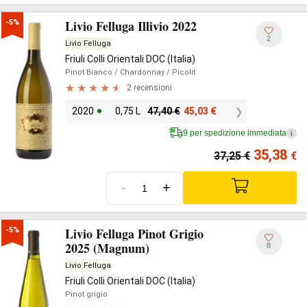
Livio Felluga Illivio 2022
-5%
2
Livio Felluga
Friuli Colli Orientali DOC (Italia)
Pinot Bianco
/ Chardonnay
/ Picolit
2 recensioni
2020
0,75 L
47,40
€
45,03
€
9 per spedizione immediata
i
35,38
37,25
€
€
-
+
Livio Felluga Pinot Grigio
-5%
2025 (Magnum)
8
Livio Felluga
Friuli Colli Orientali DOC (Italia)
Pinot grigio