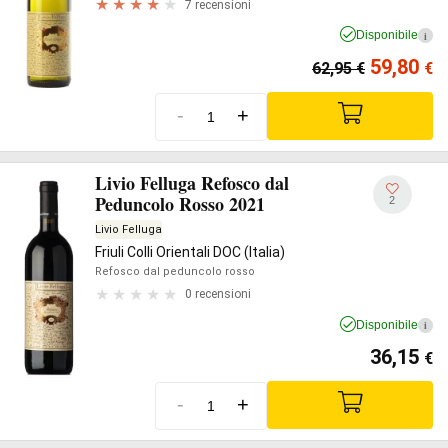
7 recensioni
Disponibile
i
59,80
62,95
€
€
-
+
Livio Felluga Refosco dal
Peduncolo Rosso 2021
2
Livio Felluga
Friuli Colli Orientali DOC (Italia)
Refosco dal peduncolo rosso
0 recensioni
Disponibile
i
36,15
€
-
+