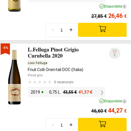
Disponibile
i
26,46
27,85
€
€
-
+
L.Felluga Pinot Grigio
-5%
Curubella 2020
1
Livio Felluga
Friuli Colli Orientali DOC (Italia)
Pinot gris
0 recensioni
2019
0,75 L
43,55
€
41,37
€
Disponibile
i
44,27
46,60
€
€
-
+