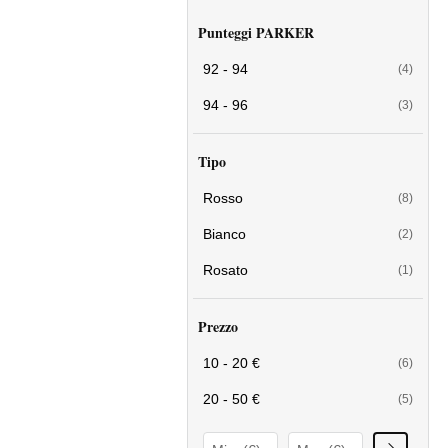
Punteggi PARKER
92 - 94
(4)
94 - 96
(3)
Tipo
Rosso
(8)
Bianco
(2)
Rosato
(1)
Prezzo
10 - 20 €
(6)
20 - 50 €
(5)