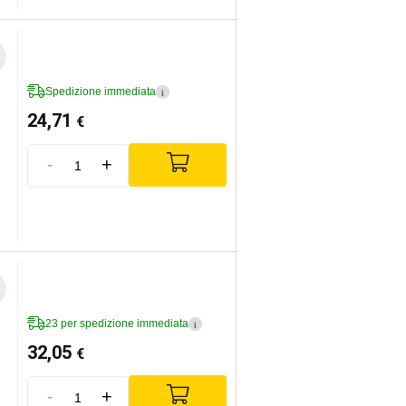
Spedizione immediata
i
24,71
€
-
+
23 per spedizione immediata
i
32,05
€
-
+