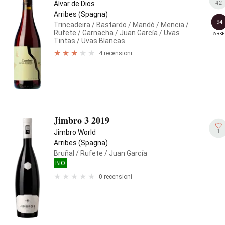
42
Álvar de Dios
Arribes (Spagna)
94
Trincadeira
/ Bastardo
/ Mandó
/ Mencia
/
Rufete
/ Garnacha
/ Juan García
/ Uvas
PARKE
Tintas
/ Uvas Blancas
4 recensioni
Jimbro 3 2019
1
Jimbro World
Arribes (Spagna)
Bruñal
/ Rufete
/ Juan García
BIO
0 recensioni