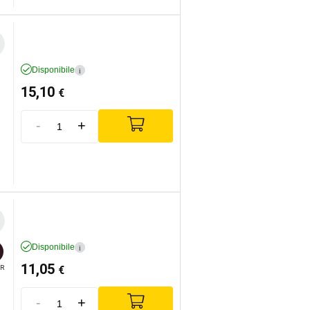
Disponibile
i
15,10
€
-
+
Disponibile
i
11,05
€
R
-
+