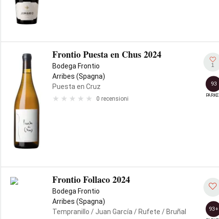
Frontio Puesta en Chus 2024
1
Bodega Frontio
Arribes (Spagna)
93
Puesta en Cruz
PARKE
0 recensioni
Frontio Follaco 2024
Bodega Frontio
Arribes (Spagna)
93+
Tempranillo
/ Juan García
/ Rufete
/ Bruñal