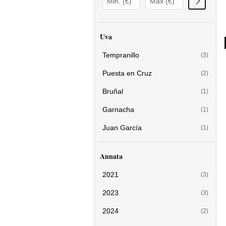
Uva
Tempranillo
(3)
Puesta en Cruz
(2)
Bruñal
(1)
Garnacha
(1)
Juan García
(1)
Annata
2021
(3)
2023
(3)
2024
(2)