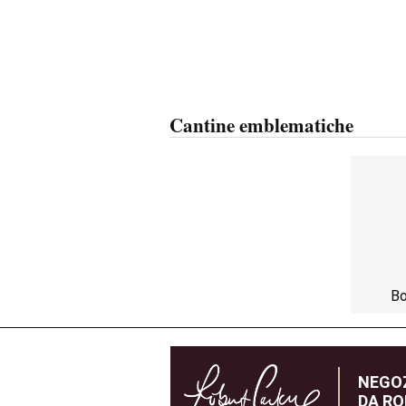
Cantine emblematiche
Bo
NEGOZ
DA RO