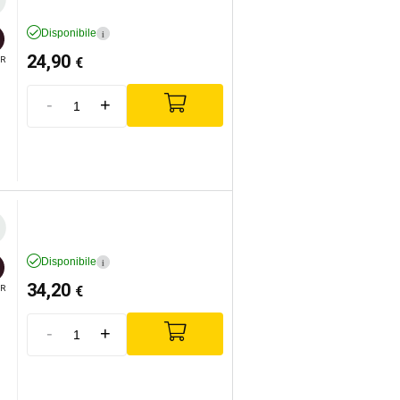
Disponibile
i
24,90
€
R
-
+
Disponibile
i
34,20
€
R
-
+