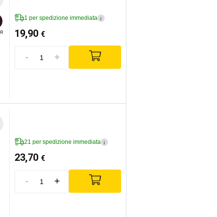
1 per spedizione immediata
i
19,90
€
R
-
+
21 per spedizione immediata
i
23,70
€
-
+