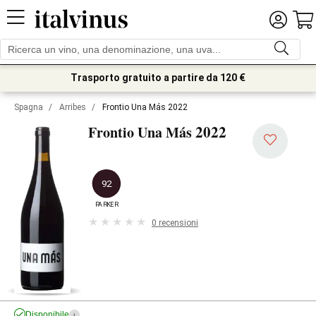
Trasporto gratuito a partire da 120 €
Spagna
/
Arribes
/
Frontio Una Más 2022
2022
Frontio Una Más
92
PARKER
0 recensioni
Disponibile
i