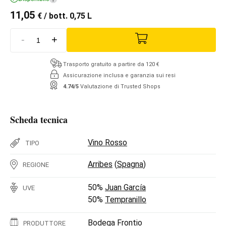
11,05
€
/ bott. 0,75 L
-
+
Trasporto gratuito a partire da 120 €
Assicurazione inclusa e garanzia sui resi
4.74/5
Valutazione di Trusted Shops
Scheda tecnica
Vino Rosso
TIPO
Arribes
(
Spagna
)
REGIONE
50%
Juan García
UVE
50%
Tempranillo
Bodega Frontio
PRODUTTORE