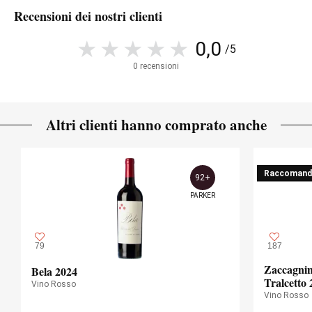
Recensioni dei nostri clienti
0,0
/5
0 recensioni
Altri clienti hanno comprato anche
Raccomand
92+
PARKER
79
187
Zaccagnin
Bela 2024
Tralcetto 
Vino Rosso
Vino Rosso