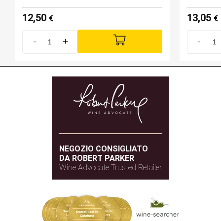
12,50
13,05
€
€
-
+
-
NEGOZIO CONSIGLIATO
DA ROBERT PARKER
Wine Advocate Trusted Retailer