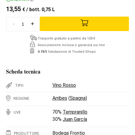
13,55
€
/ bott. 0,75 L
-
+
Trasporto gratuito a partire da 120 €
Assicurazione inclusa e garanzia sui resi
4.74/5
Valutazione di Trusted Shops
Scheda tecnica
Vino Rosso
TIPO
Arribes
(
Spagna
)
REGIONE
70%
Tempranillo
UVE
30%
Juan García
Bodega Frontio
PRODUTTORE