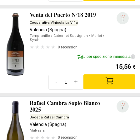
Venta del Puerto Nº18 2019
3
Cooperativa Vínicola La Viña
Valencia (Spagna)
Tempranillo
/ Cabernet Sauvignon
/ Merlot
/
Syrah
0 recensioni
5 per spedizione immediata
i
15,56
€
-
+
Rafael Cambra Soplo Blanco
2025
1
Bodega Rafael Cambra
Valencia (Spagna)
Malvasia
0 recensioni