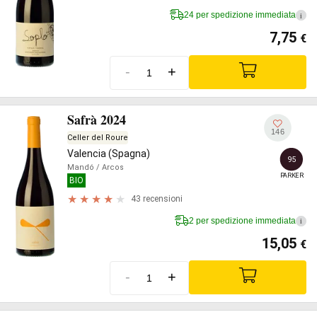
24 per spedizione immediata
i
7,75
€
-
+
Safrà 2024
146
Celler del Roure
Valencia (Spagna)
95
Mandó
/ Arcos
PARKER
BIO
43 recensioni
2 per spedizione immediata
i
15,05
€
-
+