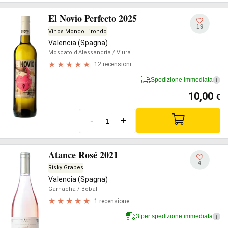
El Novio Perfecto 2025
19
Vinos Mondo Lirondo
Valencia (Spagna)
Moscato d'Alessandria
/ Viura
12 recensioni
Spedizione immediata
i
10,00
€
-
+
Atance Rosé 2021
4
Risky Grapes
Valencia (Spagna)
Garnacha
/ Bobal
1 recensione
3 per spedizione immediata
i