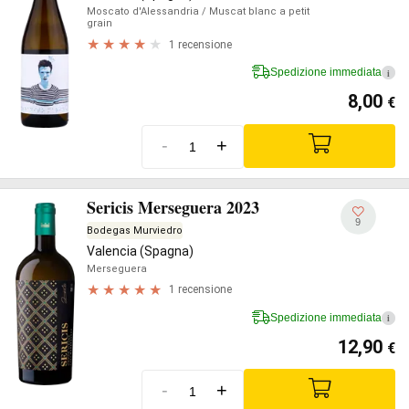
Moscato d'Alessandria
/ Muscat blanc a petit
grain
1 recensione
Spedizione immediata
i
8,00
€
-
+
Sericis Merseguera 2023
9
Bodegas Murviedro
Valencia (Spagna)
Merseguera
1 recensione
Spedizione immediata
i
12,90
€
-
+