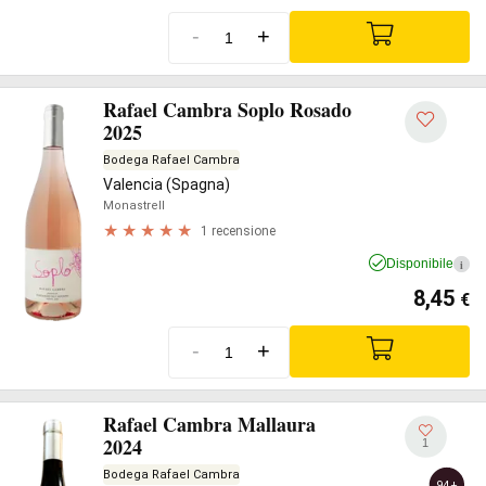
-
+
Rafael Cambra Soplo Rosado
2025
Bodega Rafael Cambra
Valencia (Spagna)
Monastrell
1 recensione
Disponibile
i
8,45
€
-
+
Rafael Cambra Mallaura
2024
1
Bodega Rafael Cambra
94+