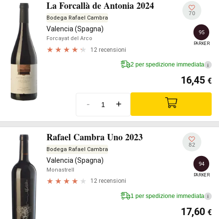
La Forcallà de Antonia 2024
70
Bodega Rafael Cambra
Valencia (Spagna)
95
Forcayat del Arco
PARKER
12 recensioni
2 per spedizione immediata
i
16,45
€
-
+
Rafael Cambra Uno 2023
82
Bodega Rafael Cambra
Valencia (Spagna)
94
Monastrell
PARKER
12 recensioni
1 per spedizione immediata
i
17,60
€