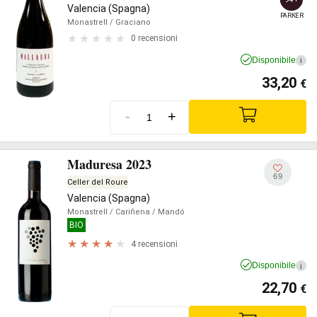
Valencia (Spagna)
PARKER
Monastrell
/ Graciano
0 recensioni
Disponibile
i
33,20
€
-
+
Maduresa 2023
69
Celler del Roure
Valencia (Spagna)
Monastrell
/ Cariñena
/ Mandó
BIO
4 recensioni
Disponibile
i
22,70
€