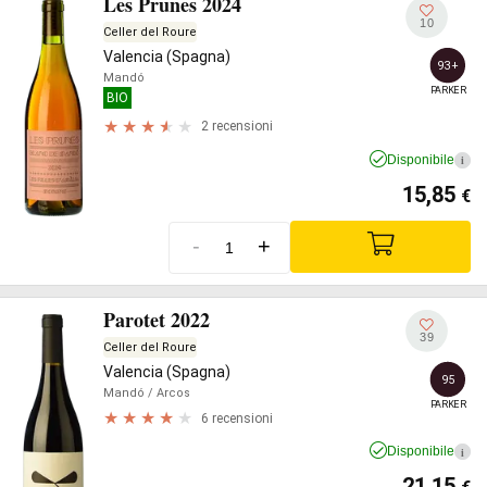
Les Prunes 2024
10
Celler del Roure
Valencia (Spagna)
93+
Mandó
PARKER
BIO
2 recensioni
Disponibile
i
15,85
€
-
+
Parotet 2022
39
Celler del Roure
Valencia (Spagna)
95
Mandó
/ Arcos
PARKER
6 recensioni
Disponibile
i
21,15