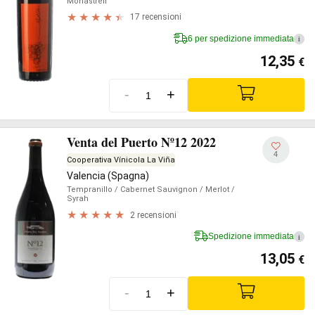
Monastrell
17 recensioni
6 per spedizione immediata
i
12,35
€
-
+
Venta del Puerto Nº12 2022
4
Cooperativa Vínicola La Viña
Valencia (Spagna)
Tempranillo
/ Cabernet Sauvignon
/ Merlot
/
Syrah
2 recensioni
Spedizione immediata
i
13,05
€
-
+