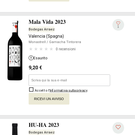
Mala Vida 2023
1
Bodegas Arraez
Valencia (Spagna)
Monastrell
/ Garnacha Tintorera
0 recensioni
Esaurito
9,20
€
Accetto l'
Informativa sulla privacy
.
RICEVI UN AVVISO
HU-HA 2023
Bodegas Arraez