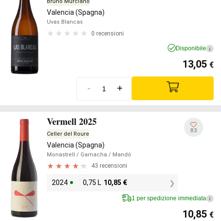
Bruno Murciano
Valencia (Spagna)
Uvas Blancas
0 recensioni
Disponibile
i
13,05
€
-
+
Vermell 2025
83
Celler del Roure
Valencia (Spagna)
Monastrell
/ Garnacha
/ Mandó
43 recensioni
2024
0,75 L
10,85
€
1 per spedizione immediata
i
10,85
€