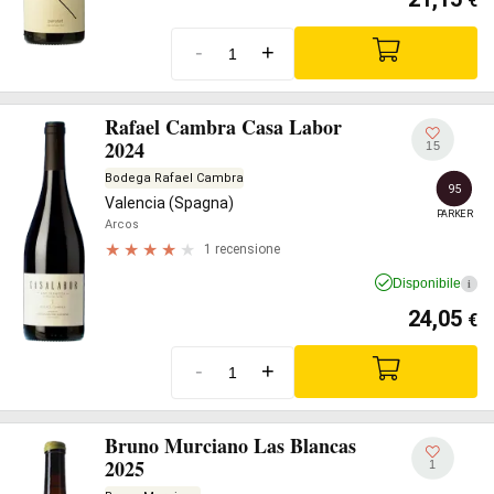
€
-
+
Rafael Cambra Casa Labor
2024
15
Bodega Rafael Cambra
95
Valencia (Spagna)
PARKER
Arcos
1 recensione
Disponibile
i
24,05
€
-
+
Bruno Murciano Las Blancas
2025
1