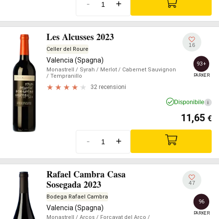
-
+
Les Alcusses 2023
16
Celler del Roure
Valencia (Spagna)
93+
Monastrell
/ Syrah
/ Merlot
/ Cabernet Sauvignon
PARKER
/ Tempranillo
32 recensioni
Disponibile
i
11,65
€
-
+
Rafael Cambra Casa
Sosegada 2023
47
Bodega Rafael Cambra
96
Valencia (Spagna)
PARKER
Monastrell
/ Arcos
/ Forcayat del Arco
/