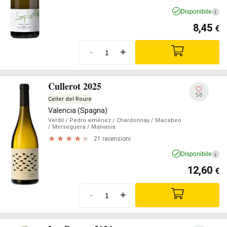
Disponibile
i
8,45
€
-
+
Cullerot 2025
58
Celler del Roure
Valencia (Spagna)
Verdil
/ Pedro ximénez
/ Chardonnay
/ Macabeo
/ Merseguera
/ Malvasia
21 recensioni
Disponibile
i
12,60
€
-
+