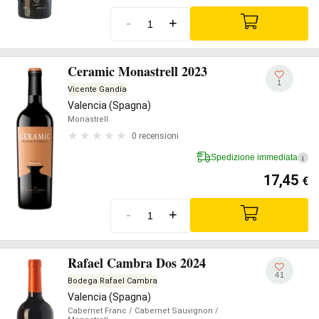
-
+
Ceramic Monastrell 2023
1
Vicente Gandía
Valencia (Spagna)
Monastrell
0 recensioni
Spedizione immediata
i
17,45
€
-
+
Rafael Cambra Dos 2024
41
Bodega Rafael Cambra
Valencia (Spagna)
Cabernet Franc
/ Cabernet Sauvignon
/