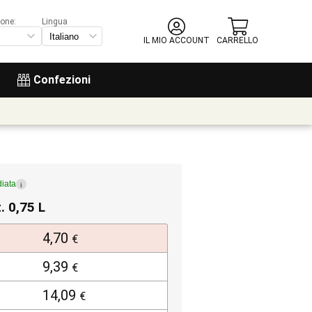
ione:
Lingua
IL MIO ACCOUNT
CARRELLO
Confezioni
iata
i
. 0,75 L
4,70
€
9,39
€
14,09
€