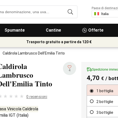
Paese di destinaz
Spumante
Cantine
Offerte
Trasporto gratuito a partire da 120 €
Caldirola Lambrusco Dell'Emilia Tinto
Caldirola
Spedizione immed
4
Lambrusco
4,70
€
/ bott
Dell'Emilia Tinto
1 bottiglia
0 recensioni
2 bottiglie
asa Vinicola Caldirola
3 bottiglie
milia IGT
(
Italia
)