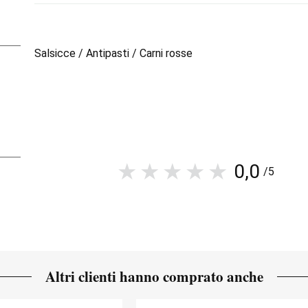
Salsicce / Antipasti / Carni rosse
0,0
/5
Altri clienti hanno comprato anche