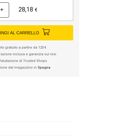
28,18
+
€
UNGI AL CARRELLO
to gratuito a partire da 120 €
razione inclusa e garanzia sui resi
Valutazione di Trusted Shops
ione dal magazzino in
Spagna