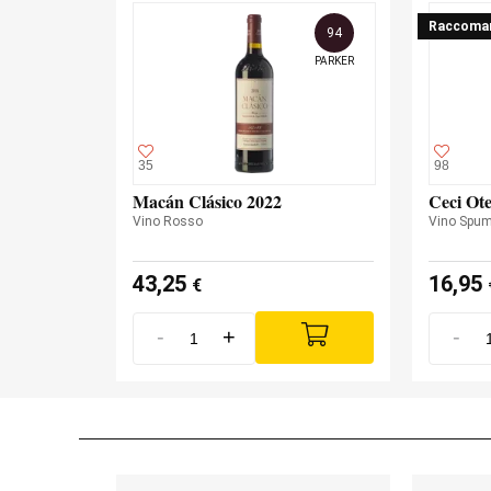
Raccoma
94
PARKER
35
98
Macán Clásico 2022
Ceci Ot
Vino Rosso
Vino Spum
43,25
16,95
€
-
+
-