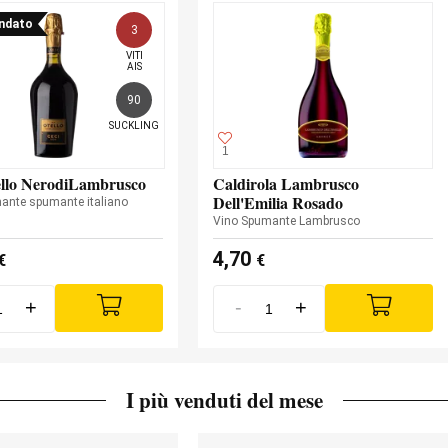
ndato
3
VITI

AIS
90
SUCKLING
1
ello NerodiLambrusco
Caldirola Lambrusco
Dell'Emilia Rosado
ante spumante italiano
Vino Spumante Lambrusco
4,70
€
€
+
-
+
I più venduti del mese