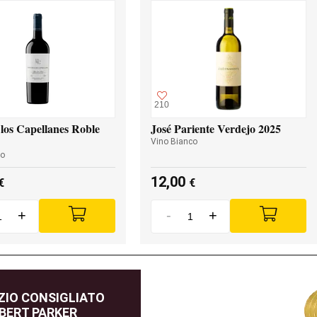
210
los Capellanes Roble
José Pariente Verdejo 2025
Vino Bianco
so
12,00
€
€
+
-
+
IO CONSIGLIATO
BERT PARKER