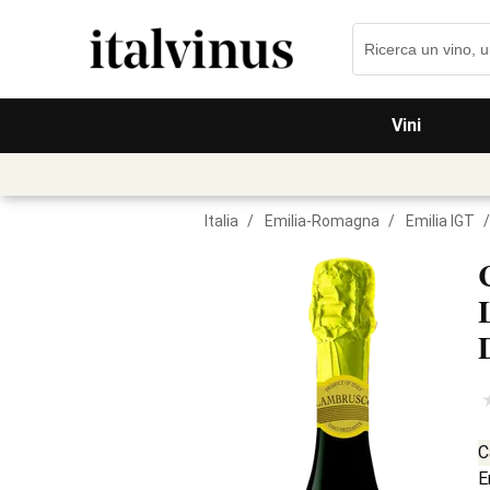
Vini
Italia
/
Emilia-Romagna
/
Emilia IGT
/
C
E