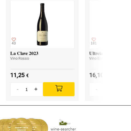
43
181
La Clave 2023
Ultreia Godello 2024
Vino Rosso
Vino Bianco
11,25
16,10
€
€
-
+
-
+