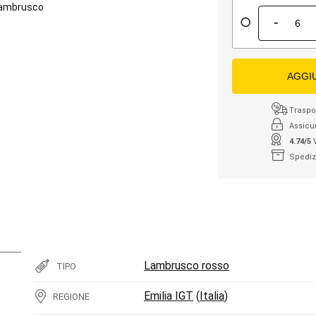
ambrusco
-
AGGI
Traspor
Assicu
4.74/5
Spediz
Lambrusco rosso
TIPO
Emilia IGT
(
Italia
)
REGIONE