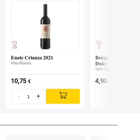
29
2
Enate Crianza 2021
Borgofulvia Lambrus
Dulce
Vino Rosso
Vino Spumante Lambrusc
10,75
4,90
€
€
-
+
-
+