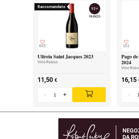
Raccomandato
93+
PARKER
655
151
Ultreia Saint Jacques 2023
Pago de 
2024
Vino Rosso
Vino Ros
11,50
16,15
€
-
+
-
NEGOZ
DA RO