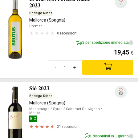
2023
1
Bodega Ribas
Mallorca (Spagna)
Premsal
0 recensioni
3 per spedizione immediata
i
19,45
€
-
+
Sió 2023
52
Bodega Ribas
Mallorca (Spagna)
Mantonegro
/ Syrah
/ Cabernet Sauvignon
/
Merlot
BIO
21 recensioni
1 disponibili in 1 giorno
i