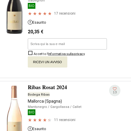
Sauvignon
BIO
17 recensioni
Esaurito
20,35
€
Accetto l'
Informativa sulla privacy
.
RICEVI UN AVVISO
Ribas Rosat 2024
13
Bodega Ribas
Mallorca (Spagna)
Mantonegro
/ Gargollassa
/ Callet
BIO
11 recensioni
Esaurito