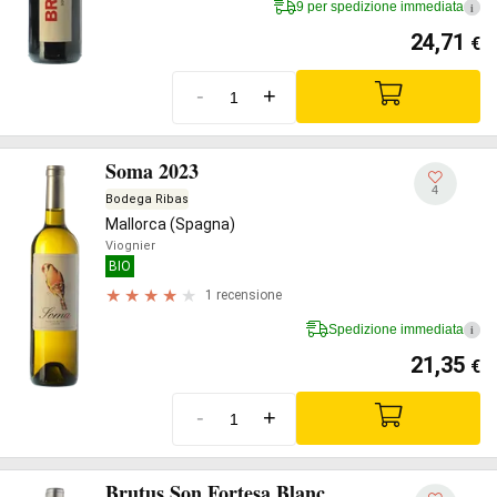
9 per spedizione immediata
i
24,71
€
-
+
Soma 2023
4
Bodega Ribas
Mallorca (Spagna)
Viognier
BIO
1 recensione
Spedizione immediata
i
21,35
€
-
+
Brutus Son Fortesa Blanc