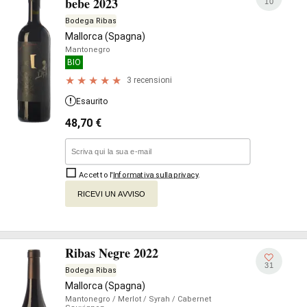
bebe 2023
10
Bodega Ribas
Mallorca (Spagna)
Mantonegro
BIO
3 recensioni
Esaurito
48,70
€
Accetto l'
Informativa sulla privacy
.
RICEVI UN AVVISO
Ribas Negre 2022
31
Bodega Ribas
Mallorca (Spagna)
Mantonegro
/ Merlot
/ Syrah
/ Cabernet