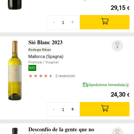
29,15
€
-
+
Sió Blanc 2023
9
Bodega Ribas
Mallorca (Spagna)
Premsal
/ Viognier
BIO
2 recensioni
Spedizione immediata
i
24,30
€
-
+
Desconfío de la gente que no