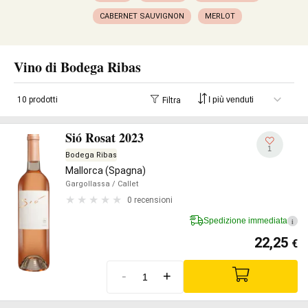
CABERNET SAUVIGNON
MERLOT
Vino di Bodega Ribas
10 prodotti
Filtra
Sió Rosat 2023
1
Bodega Ribas
Mallorca (Spagna)
Gargollassa
/ Callet
0 recensioni
Spedizione immediata
i
22,25
€
-
+