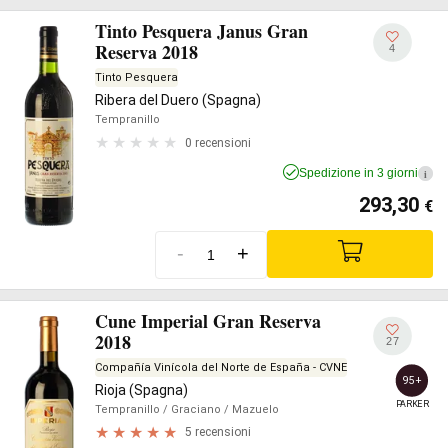
Tinto Pesquera Janus Gran
Reserva 2018
4
Tinto Pesquera
Ribera del Duero (Spagna)
Tempranillo
0 recensioni
Spedizione in 3 giorni
i
293,30
€
-
+
Cune Imperial Gran Reserva
2018
27
Compañía Vinícola del Norte de España - CVNE
95+
Rioja (Spagna)
PARKER
Tempranillo
/ Graciano
/ Mazuelo
5 recensioni