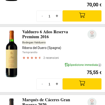
70,00
€
-
+
Valduero 6 Años Reserva
Premium 2016
10
Bodegas Valduero
Ribera del Duero (Spagna)
Tempranillo
2 recensioni
Spedizione immediata
i
75,55
€
-
+
Marqués de Cáceres Gran
Reserva 2020
30