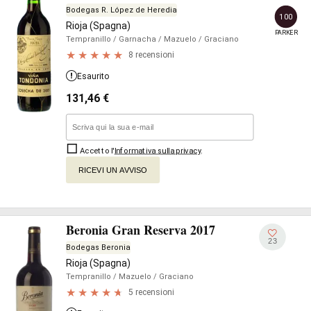
Bodegas R. López de Heredia
100
Rioja (Spagna)
PARKER
Tempranillo
/ Garnacha
/ Mazuelo
/ Graciano
8 recensioni
Esaurito
131,46
€
Accetto l'
Informativa sulla privacy
.
RICEVI UN AVVISO
Beronia Gran Reserva 2017
23
Bodegas Beronia
Rioja (Spagna)
Tempranillo
/ Mazuelo
/ Graciano
5 recensioni