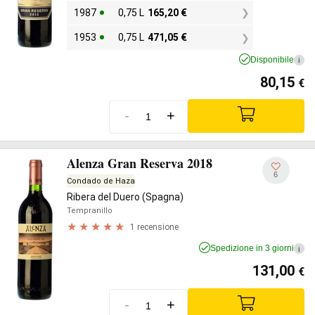
1987
0,75 L
165,20
€
1953
0,75 L
471,05
€
Disponibile
i
80,15
€
-
+
Alenza Gran Reserva 2018
6
Condado de Haza
Ribera del Duero (Spagna)
Tempranillo
1 recensione
Spedizione in 3 giorni
i
131,00
€
-
+