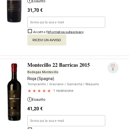
Esaurito
31,70
€
Accetto l'
Informativa sulla privacy
.
RICEVI UN AVVISO
Montecillo 22 Barricas 2015
8
Bodegas Montecillo
Rioja (Spagna)
Tempranillo
/ Graciano
/ Garnacha
/ Mazuelo
1 recensione
Esaurito
41,20
€