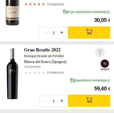
3 recensioni
9 per spedizione immediata
i
30,05
€
-
+
Gran Resalte 2022
3
Bodegas Resalte de Peñafiel
Ribera del Duero (Spagna)
92
Tempranillo
PARKER
0 recensioni
Spedizione immediata
i
59,40
€
-
+