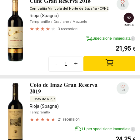
Cune Gran Reserva 2018
38
Compañía Vinícola del Norte de España - CVNE
Rioja (Spagna)
92
Tempranillo
/ Graciano
/ Mazuelo
PARKER
3 recensioni
Spedizione immediata
i
21,95
€
-
+
Coto de Imaz Gran Reserva
2019
50
El Coto de Rioja
Rioja (Spagna)
Tempranillo
21 recensioni
11 per spedizione immediata
i
24,25
€