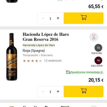
65,55
€
-
+
Hacienda López de Haro
Gran Reserva 2016
25
Hacienda López de Haro
92
Rioja (Spagna)
SUCKLING
Tempranillo
/ Graciano
90
12 recensioni
DECANTER
Spedizione immediata
i
20,15
€
-
+