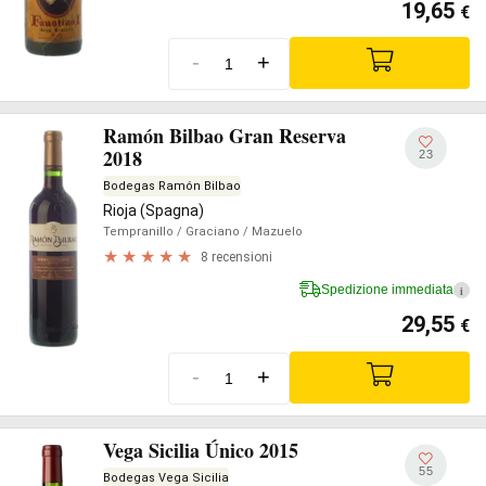
19,65
€
-
+
Ramón Bilbao Gran Reserva
2018
23
Bodegas Ramón Bilbao
Rioja (Spagna)
Tempranillo
/ Graciano
/ Mazuelo
8 recensioni
Spedizione immediata
i
29,55
€
-
+
Vega Sicilia Único 2015
55
Bodegas Vega Sicilia