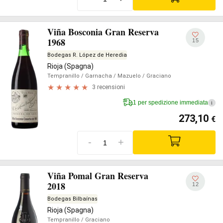
Viña Bosconia Gran Reserva
1968
15
Bodegas R. López de Heredia
Rioja (Spagna)
Tempranillo
/ Garnacha
/ Mazuelo
/ Graciano
3 recensioni
1 per spedizione immediata
i
273,10
€
-
+
Viña Pomal Gran Reserva
2018
12
Bodegas Bilbaínas
Rioja (Spagna)
Tempranillo
/ Graciano