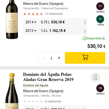
Ribera del Duero (Spagna)
97
Tempranillo
/ Cabernet Sauvignon
PARKER
13 recensioni
97
2014
0,75 L
530,10
€
PEÑÍN
2013
1,5 L
1.162,15
€
Disponibile
i
530,10
€
-
+
Dominio del Águila Peñas
Aladas Gran Reserva 2019
14
Dominio del Águila
98
Ribera del Duero (Spagna)
PARKER
Tempranillo
/ Albillo
/ Bruñal
0 recensioni