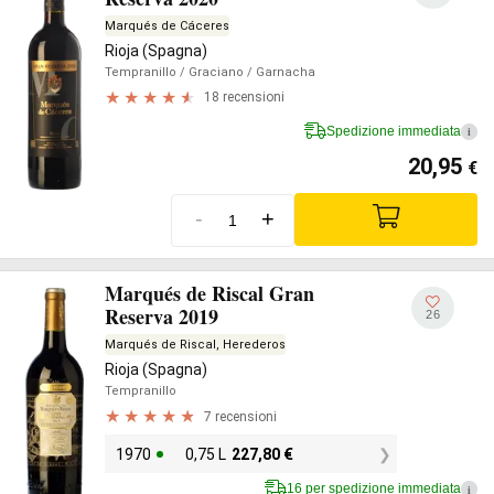
Marqués de Cáceres
Rioja (Spagna)
Tempranillo
/ Graciano
/ Garnacha
18 recensioni
Spedizione immediata
i
20,95
€
-
+
Marqués de Riscal Gran
Reserva 2019
26
Marqués de Riscal, Herederos
Rioja (Spagna)
Tempranillo
7 recensioni
1970
0,75 L
227,80
€
16 per spedizione immediata
i