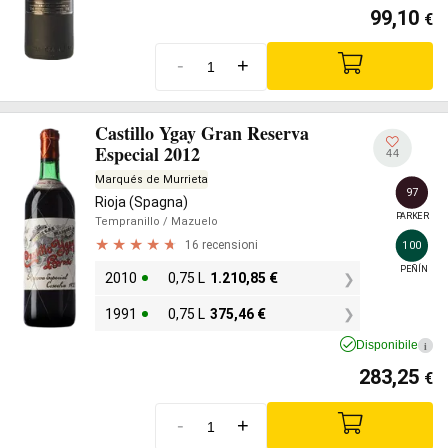
99,10
€
-
+
Castillo Ygay Gran Reserva
Especial 2012
44
Marqués de Murrieta
97
Rioja (Spagna)
PARKER
Tempranillo
/ Mazuelo
16 recensioni
100
PEÑÍN
2010
0,75 L
1.210,85
€
1991
0,75 L
375,46
€
Disponibile
i
283,25
€
-
+