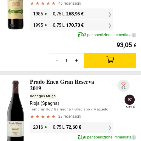
46 recensioni
1985
0,75 L
268,95
€
1995
0,75 L
170,70
€
3 per spedizione immediata
i
93,05
€
-
+
Prado Enea Gran Reserva
2019
61
Bodegas Muga
97
Rioja (Spagna)
PARKER
Tempranillo
/ Garnacha
/ Graciano
/ Mazuelo
23 recensioni
2016
0,75 L
72,60
€
8 per spedizione immediata
i