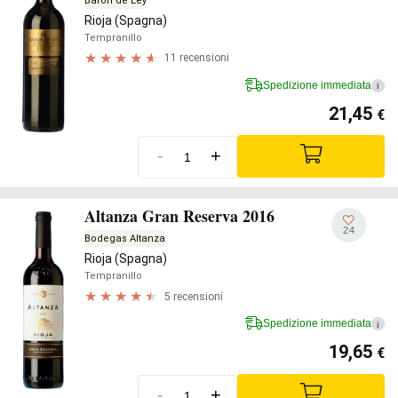
Barón de Ley
Rioja (Spagna)
Tempranillo
11 recensioni
Spedizione immediata
i
21,45
€
-
+
Altanza Gran Reserva 2016
24
Bodegas Altanza
Rioja (Spagna)
Tempranillo
5 recensioni
Spedizione immediata
i
19,65
€
-
+