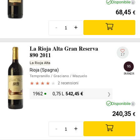
Disponibile
i
68,45
€
-
+
La Rioja Alta Gran Reserva
890 2011
17
La Rioja Alta
95
Rioja (Spagna)
PARKER
Tempranillo
/ Graciano
/ Mazuelo
2 recensioni
1962
0,75 L
542,45
€
Disponibile
i
240,35
€
-
+