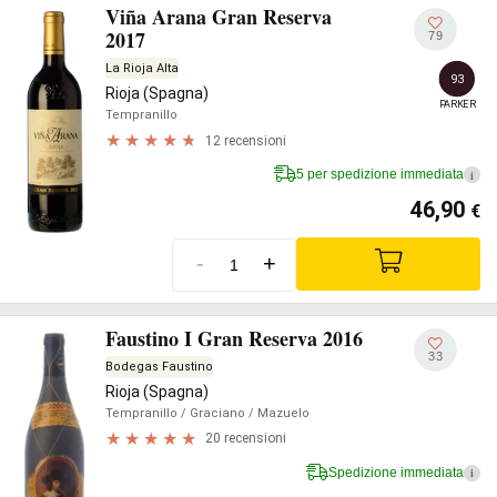
Viña Arana Gran Reserva
2017
79
La Rioja Alta
93
Rioja (Spagna)
PARKER
Tempranillo
12 recensioni
5 per spedizione immediata
i
46,90
€
-
+
Faustino I Gran Reserva 2016
33
Bodegas Faustino
Rioja (Spagna)
Tempranillo
/ Graciano
/ Mazuelo
20 recensioni
Spedizione immediata
i