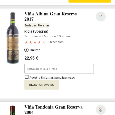
Viña Albina Gran Reserva
2017
3
Bodegas Riojanas
Rioja (Spagna)
Tempranillo
/ Mazuelo
/ Graciano
3 recensioni
Esaurito
22,95
€
Accetto l'
Informativa sulla privacy
.
RICEVI UN AVVISO
Viña Tondonia Gran Reserva
2004
31