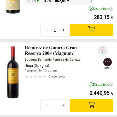
2013
0,75 L
802,50
€
Disponibile
i
283,15
€
-
+
Remírez de Ganuza Gran
Reserva 2004 (Magnum)
4
Bodegas Fernando Remírez de Ganuza
100
Rioja (Spagna)
PARKER
Tempranillo
/ Graciano
0 recensioni
Disponibile
i
2.440,95
€
-
+