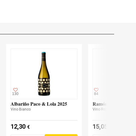
130
84
Albariño Paco & Lola 2025
Ramón Bilbao Reser
Vino Bianco
Vino Rosso
12,30
15,05
€
€