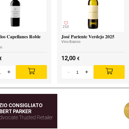
210
los Capellanes Roble
José Pariente Verdejo 2025
Vino Bianco
so
12,00
€
€
+
-
+
IO CONSIGLIATO
BERT PARKER
dvocate Trusted Retailer