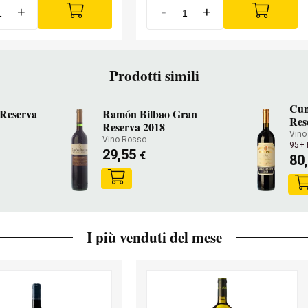
+
-
+
Prodotti simili
Cun
 Reserva
Ramón Bilbao Gran
Res
Reserva 2018
Vino
Vino Rosso
95+
29,55
€
80
I più venduti del mese