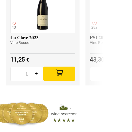
43
282
La Clave 2023
PSI 2023
Vino Rosso
Vino Rosso
11,25
43,30
€
€
-
+
-
+