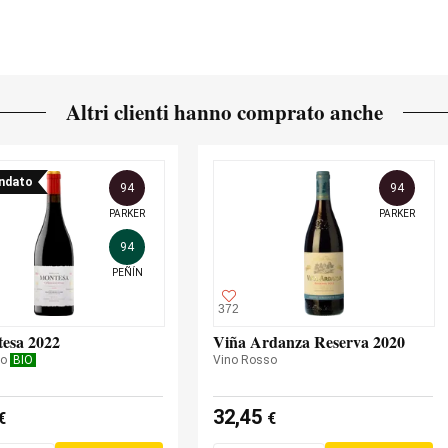
Altri clienti hanno comprato anche
ndato
94
94
PARKER
PARKER
94
PEÑÍN
372
esa 2022
Viña Ardanza Reserva 2020
so
BIO
Vino Rosso
32,45
€
€