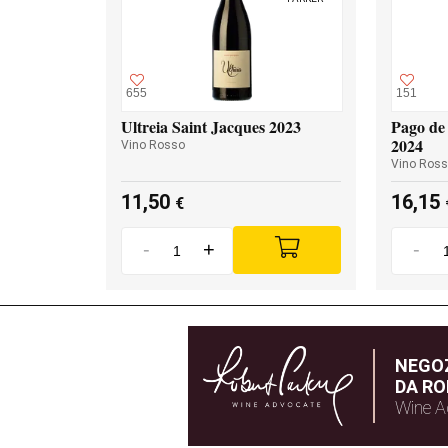
655
151
Ultreia Saint Jacques 2023
Pago de 
2024
Vino Rosso
Vino Ros
11,50
16,15
€
-
+
-
NEGOZ
DA RO
Wine A