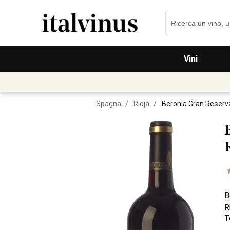
Vini
Spagna
/
Rioja
/
Beronia Gran Reserv
B
R
T