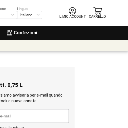
ione:
Lingua
IL MIO ACCOUNT
CARRELLO
Confezioni
tt. 0,75 L
ssiamo avvisarla per e-mail quando
tock o nuove annate.
va sulla privacy
.