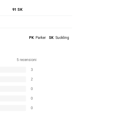
91 SK
PK
: Parker
SK
: Suckling
5 recensioni
3
2
0
0
0