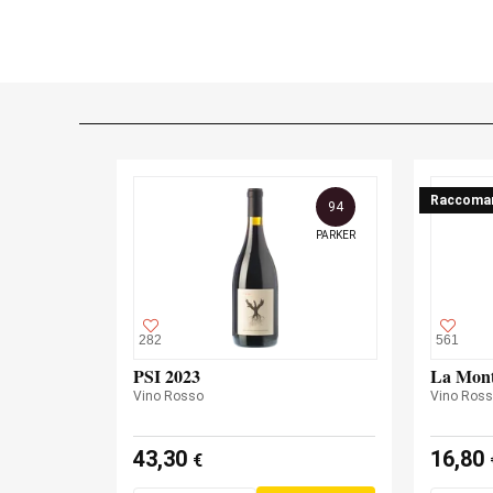
Raccoma
94
PARKER
282
561
PSI 2023
La Mont
Vino Rosso
Vino Ros
43,30
16,80
€