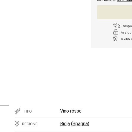
Traspor
Assicu
4.74/5
Vino rosso
TIPO
Rioja
(
Spagna
)
REGIONE