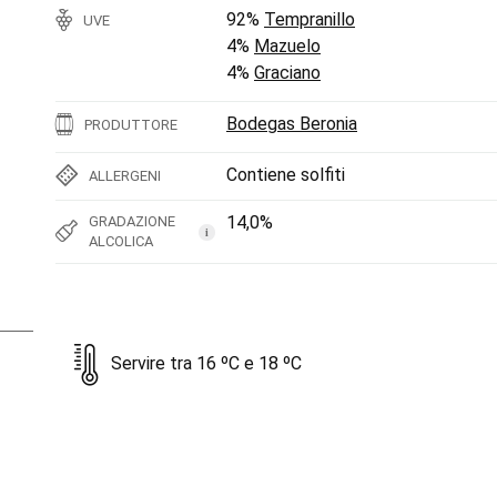
92%
Tempranillo
UVE
4%
Mazuelo
4%
Graciano
Bodegas Beronia
PRODUTTORE
Contiene solfiti
ALLERGENI
14,0%
GRADAZIONE
i
ALCOLICA
Servire tra 16 ºC e 18 ºC