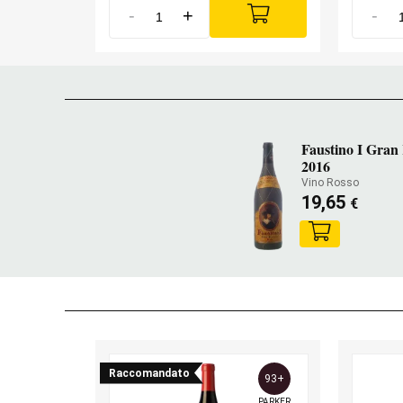
-
+
-
Faustino I Gran
2016
Vino Rosso
19,65
€
Raccomandato
93+
PARKER