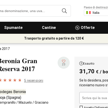
Paese di destinaz
Spumante
Cantine
Offerte
Trasporto gratuito a partire da 120 €
a 2017
Beronia Gran
Esaurito
23
Reserva
2017
31,70
€
/ bo
Se lo desidera, po
5 recensioni
riceviamo nuovo s
odegas Beronia
ioja
(
Spagna
)
empranillo
/
Mazuelo
/
Graciano
Accetto l'
Informati