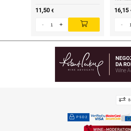
11,50
16,15
€
-
+
-
NEGOZ
DA RO
Wine A
B
PSD2