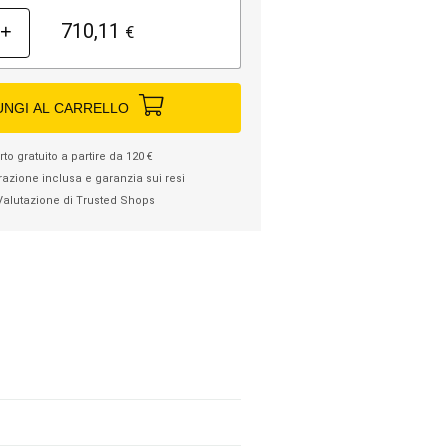
710,11
+
€
UNGI AL CARRELLO
to gratuito a partire da 120 €
razione inclusa e garanzia sui resi
Valutazione di Trusted Shops