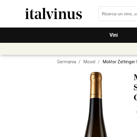
Vini
Germania
/
Mosel
/
Molitor Zeltinge