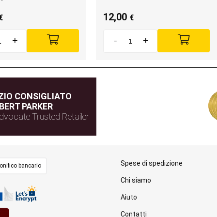
12,00
€
€
+
-
+
IO CONSIGLIATO
BERT PARKER
dvocate Trusted Retailer
Spese di spedizione
onifico bancario
Chi siamo
Aiuto
Contatti