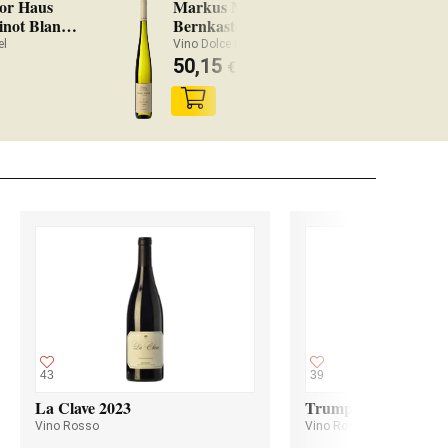
or Haus
Markus Molitor
inot Blanc
Bernkasteler Lay Auslese
2020
el
Vino Dolce Mosel
50,15
€
43
39
La Clave 2023
Trumpeter Malbec 2
Vino Rosso
Vino Rosso