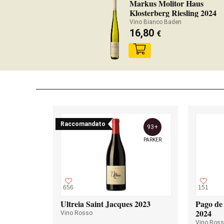
Markus Molitor Haus
Klosterberg Riesling 2024
Vino Bianco Baden
16,80
€
Raccomandato
93+
PARKER
656
151
Ultreia Saint Jacques 2023
Pago de 
2024
Vino Rosso
Vino Ros