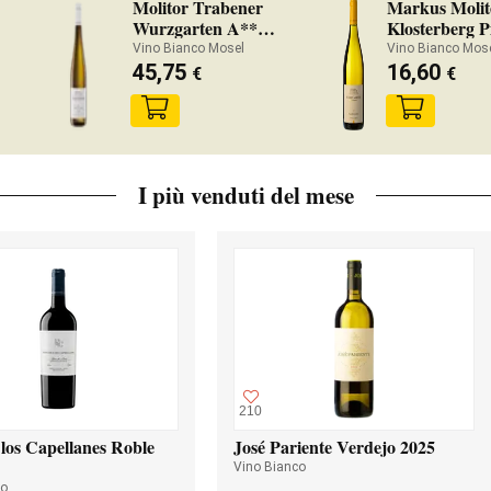
Molitor Trabener
Markus Molit
Wurzgarten A**
Klosterberg P
2022
2023
Vino Bianco Mosel
Vino Bianco Mos
45,75
16,60
€
€
I più venduti del mese
210
los Capellanes Roble
José Pariente Verdejo 2025
Vino Bianco
so