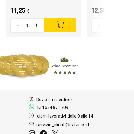
11,25
12,50
€
€
-
+
-
+
Dov'è il mio ordine?
+34 634 871 709
giorni lavorativi, dalle 9 alle 14
servizio_clienti@italvinus.it