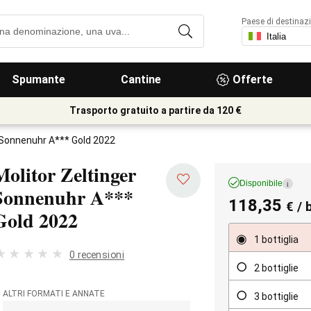
Paese di destinaz
Spumante
Cantine
Offerte
Trasporto gratuito a partire da 120 €
r Sonnenuhr A*** Gold 2022
Molitor Zeltinger
Disponibile
i
Sonnenuhr A***
118,35
€
/ 
Gold
2022
1 bottiglia
0 recensioni
2 bottiglie
ALTRI FORMATI E ANNATE
3 bottiglie