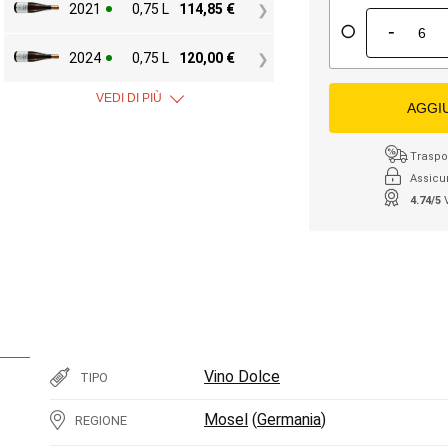
2021
0,75 L
114,85
€
-
2024
0,75 L
120,00
€
VEDI DI PIÙ
AGGI
Traspor
Assicu
4.74/5
Vino Dolce
TIPO
Mosel
(
Germania
)
REGIONE