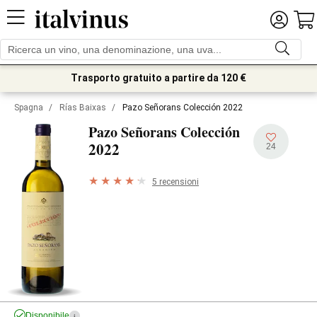
Trasporto gratuito a partire da 120 €
Spagna
/
Rías Baixas
/
Pazo Señorans Colección 2022
Pazo Señorans Colección
2022
24
5 recensioni
Disponibile
i