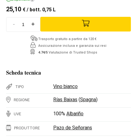
25,10
€
/ bott. 0,75 L
-
+
Trasporto gratuito a partire da 120 €
Assicurazione inclusa e garanzia sui resi
4.74/5
Valutazione di Trusted Shops
Scheda tecnica
Vino bianco
TIPO
Rías Baixas
(
Spagna
)
REGIONE
100%
Albariño
UVE
Pazo de Señorans
PRODUTTORE