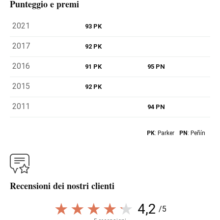
Punteggio e premi
2021
93 PK
2017
92 PK
2016
91 PK
95 PN
2015
92 PK
2011
94 PN
PK
: Parker
PN
: Peñín
Recensioni dei nostri clienti
4,2
/5