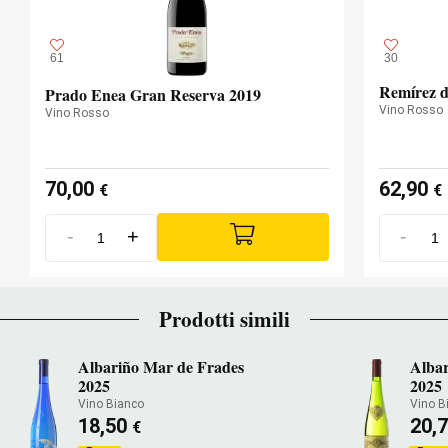
61
30
Remírez d
Prado Enea Gran Reserva 2019
Vino Rosso
Vino Rosso
70,00
62,90
€
€
-
+
-
Prodotti simili
Albariño Mar de Frades
Albar
2025
2025
Vino Bianco
Vino B
18,50
20,
€