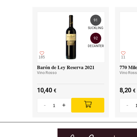
91
SUCKLING
92
DECANTER
185
11
Barón de Ley Reserva 2021
770 Mile
Vino Rosso
Vino Ros
10,40
8,20
€
€
-
+
-