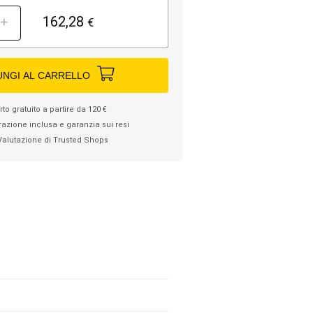
162,28
+
€
UNGI AL CARRELLO
to gratuito a partire da 120 €
razione inclusa e garanzia sui resi
Valutazione di Trusted Shops