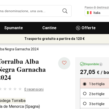
Paese di destinaz
Spumante
Cantine
Offerte
Trasporto gratuito a partire da 120 €
Alba Negra Garnacha 2024
Torralba Alba
Disponibile
i
Negra Garnacha
27,05
€
/ bo
2024
1 bottiglia
0 recensioni
2 bottiglie
odega Torralba
3 bottiglie
lla de Menorca
(
Spagna
)