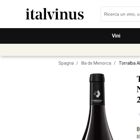
Vini
Spagna
/
Illa de Menorca
/
Torralba 
B
I