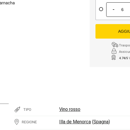
arnacha
-
AGGI
Traspor
Assicu
4.74/5
Vino rosso
TIPO
Illa de Menorca
(
Spagna
)
REGIONE