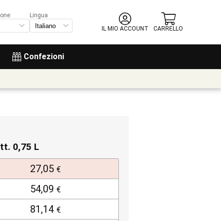
ione:
Lingua
IL MIO ACCOUNT
CARRELLO
Confezioni
tt. 0,75 L
27,05
€
54,09
€
81,14
€