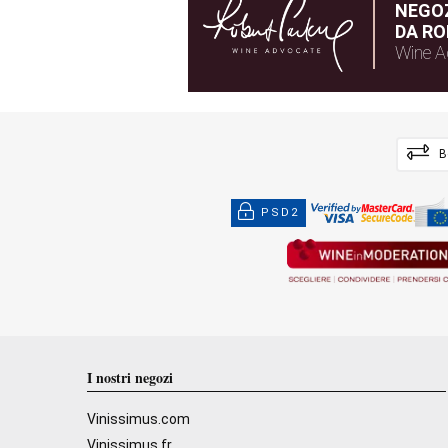
NEGOZ
DA RO
Wine A
B
PSD2
I nostri negozi
Vinissimus.com
Vinissimus.fr