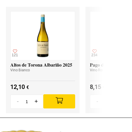
121
234
Altos de Torona Albariño 2025
Pago de Valdoneje M
Vino Bianco
Vino Rosso
12,10
8,15
€
€
-
+
-
+