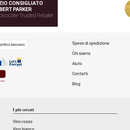
IO CONSIGLIATO
BERT PARKER
dvocate Trusted Retailer
Spese di spedizione
onifico bancario
Chi siamo
Aiuto
Contatti
Blog
I più cercati
Vino rosso
Vino bianco