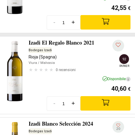
42,55
€
-
+
Izadi El Regalo Blanco 2021
Bodegas Izadi
Rioja (Spagna)
92
Viura
/ Malvasia
PARKER
0 recensioni
Disponibile
i
40,60
€
-
+
Izadi Blanco Selección 2024
20
Bodegas Izadi