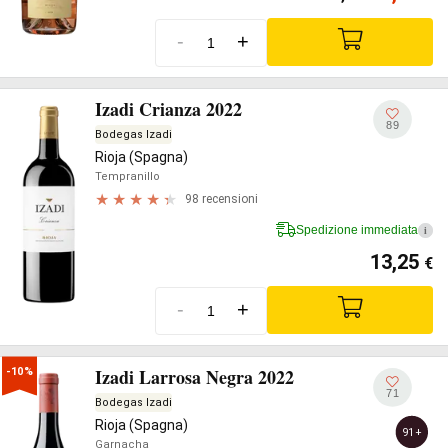
-
+
Izadi Crianza 2022
89
Bodegas Izadi
Rioja (Spagna)
Tempranillo
98 recensioni
Spedizione immediata
i
13,25
€
-
+
Izadi Larrosa Negra 2022
-10%
71
Bodegas Izadi
Rioja (Spagna)
91+
Garnacha