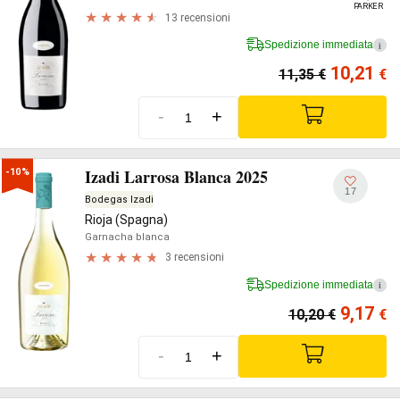
PARKER
13 recensioni
Spedizione immediata
i
10,21
11,35
€
€
-
+
Izadi Larrosa Blanca 2025
-10%
17
Bodegas Izadi
Rioja (Spagna)
Garnacha blanca
3 recensioni
Spedizione immediata
i
9,17
10,20
€
€
-
+