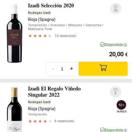
Izadi Selección 2020
26
Bodegas Izadi
Rioja (Spagna)
Tempranillo
/ Graciano
/ Mazuelo
/ Garnacha
/
Maturana Tinta
10 recensioni
Disponibile
i
20,00
€
-
+
Izadi El Regalo Viñedo
Singular 2022
5
Bodegas Izadi
92+
Rioja (Spagna)
PARKER
Tempranillo
6 recensioni
Disponibile
i