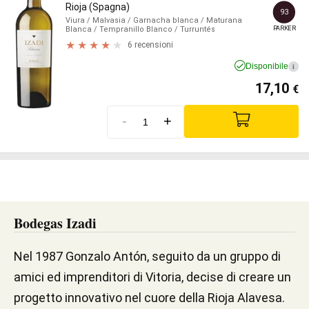
Rioja (Spagna)
93
Viura
/ Malvasia
/ Garnacha blanca
/ Maturana
PARKER
Blanca
/ Tempranillo Blanco
/ Turruntés
6 recensioni
Disponibile
i
17,10
€
-
+
Bodegas Izadi
Nel 1987 Gonzalo Antón, seguito da un gruppo di
amici ed imprenditori di Vitoria, decise di creare un
progetto innovativo nel cuore della Rioja Alavesa.