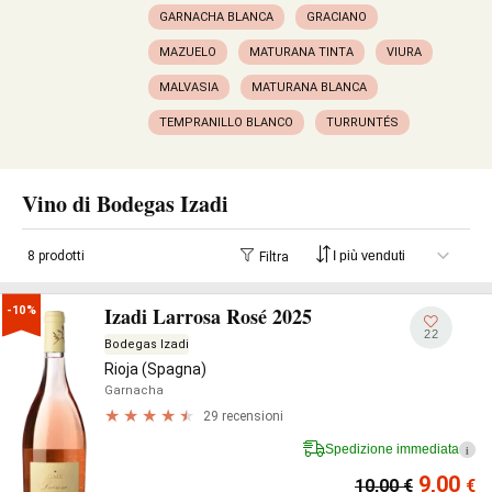
GARNACHA BLANCA
GRACIANO
MAZUELO
MATURANA TINTA
VIURA
MALVASIA
MATURANA BLANCA
TEMPRANILLO BLANCO
TURRUNTÉS
Vino di Bodegas Izadi
8 prodotti
Filtra
Izadi Larrosa Rosé 2025
-10%
22
Bodegas Izadi
Rioja (Spagna)
Garnacha
29 recensioni
Spedizione immediata
i
9,00
10,00
€
€