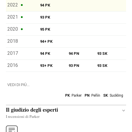
2022
94 PK
2021
93 PK
2020
95 PK
2018
94+ PK
2017
94 PK
94 PN
93 SK
2016
93+ PK
93 PN
93 SK
VEDI DI PIÙ...
PK
: Parker
PN
: Peñín
SK
: Suckling
Il giudizio degli esperti
I recensioni di Parker