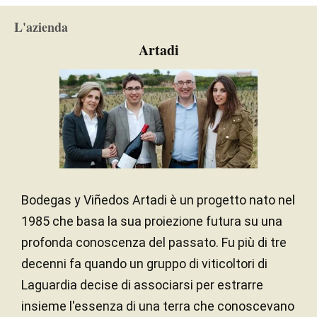
Sabbia argillosa / Ardesia
TERRENO
very high acidity. 16,000 bottles produced. It was
L'azienda
disgorged in September 2022.
Atlantico
CLIMA
Artadi
— Luis Gutiérrez (16/2/2023)
Sud-Est
ESPOSIZIONE
Robert Parker Wine Advocate
Annata 2018 - 94+ PARKER
Bodegas y Viñedos Artadi è un progetto nato nel
1985 che basa la sua proiezione futura su una
profonda conoscenza del passato. Fu più di tre
decenni fa quando un gruppo di viticoltori di
Laguardia decise di associarsi per estrarre
insieme l'essenza di una terra che conoscevano