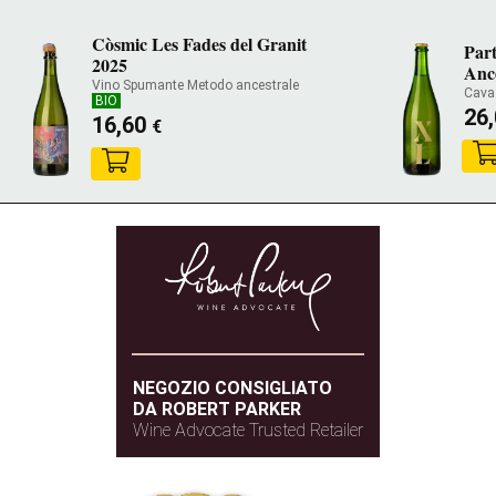
Còsmic Les Fades del Granit
Part
2025
Ance
Vino Spumante Metodo ancestrale
Cava
BIO
26
16,60
€
NEGOZIO CONSIGLIATO
DA ROBERT PARKER
Wine Advocate Trusted Retailer