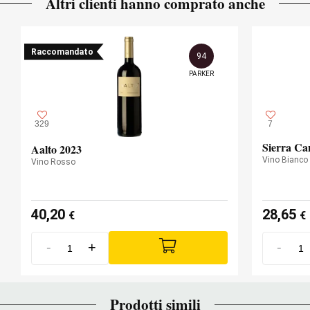
Altri clienti hanno comprato anche
Raccomandato
94
PARKER
329
7
Sierra Ca
Aalto 2023
Vino Bianco
Vino Rosso
40,20
28,65
€
€
-
+
-
Prodotti simili