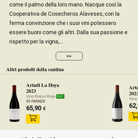
come il palmo della loro mano. Nacque così la
Cooperativa de Cosecheros Alaveses, con la
ferma convinzione che i suoi vini potessero
essere buoni come gli altri. Dalla sua passione e
rispetto per la vigna,...
>>
Altri prodotti della cantina
Artadi La Hoya
Arta
2023
202
Vino Rosso Rioja
BIO
Vino
95 PARKER
62
65,90
€