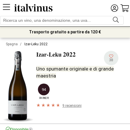
Trasporto gratuito a partire da 120 €
Spagna
/
Izar-Leku 2022
2022
Izar-Leku
38
Uno spumante originale e di grande
maestria
94
PARKER
9 recensioni
Disponibile
i