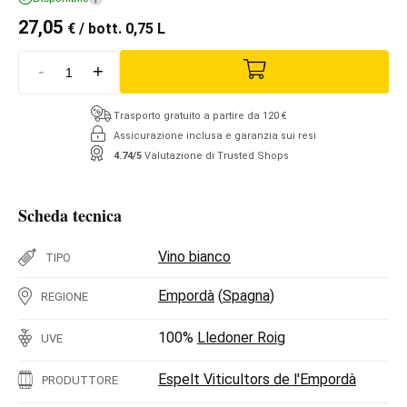
27,05
€
/ bott. 0,75 L
-
+
Trasporto gratuito a partire da 120 €
Assicurazione inclusa e garanzia sui resi
4.74/5
Valutazione di Trusted Shops
Scheda tecnica
Vino bianco
TIPO
Empordà
(
Spagna
)
REGIONE
100%
Lledoner Roig
UVE
Espelt Viticultors de l'Empordà
PRODUTTORE