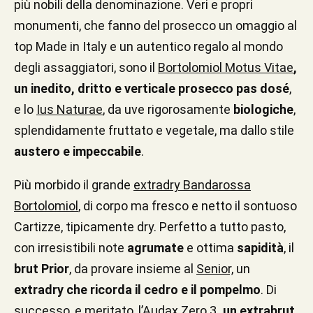
più nobili della denominazione. Veri e propri
monumenti, che fanno del prosecco un omaggio al
top Made in Italy e un autentico regalo al mondo
degli assaggiatori, sono il
Bortolomiol Motus Vitae
,
un inedito, dritto e verticale prosecco pas dosé
,
e lo
Ius Naturae
, da uve rigorosamente
biologiche
,
splendidamente fruttato e vegetale, ma dallo stile
austero e impeccabile
.
Più morbido il grande
extradry Bandarossa
Bortolomiol
, di corpo ma fresco e netto il sontuoso
Cartizze, tipicamente dry. Perfetto a tutto pasto,
con irresistibili note
agrumate
e ottima
sapidità
, il
brut Prior
, da provare insieme al
Senior,
un
extradry che ricorda il cedro e il pompelmo
. Di
successo, e meritato,
l’Audax Zero.3
, un extrabrut