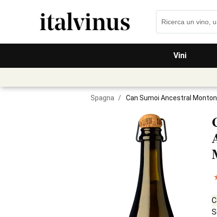
Vini
Spagna
/
Can Sumoi Ancestral Monto
C
S