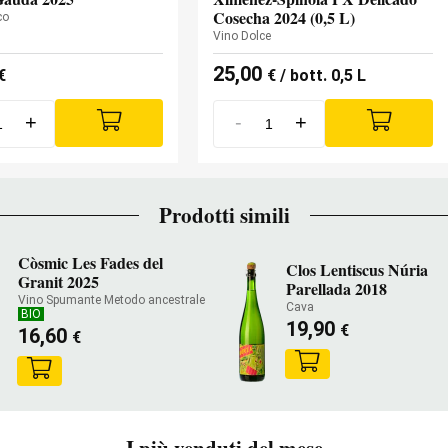
Cosecha 2024 (0,5 L)
co
Vino Dolce
25,00
€
€
/ bott. 0,5 L
+
-
+
Prodotti simili
Còsmic Les Fades del
Clos Lentiscus Núria
Granit 2025
Parellada 2018
Vino Spumante Metodo ancestrale
Cava
BIO
19,90
€
16,60
€
I più venduti del mese