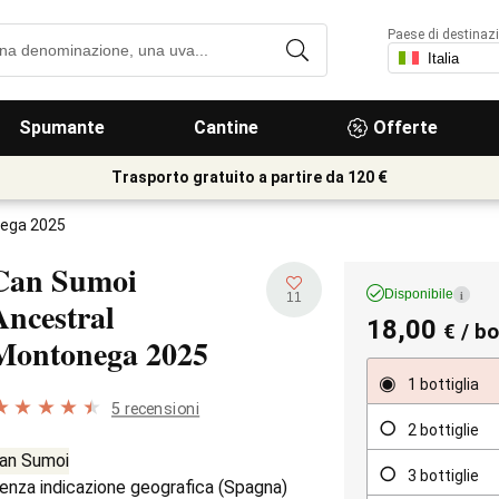
Paese di destinaz
Spumante
Cantine
Offerte
Trasporto gratuito a partire da 120 €
nega 2025
Can Sumoi
Disponibile
i
11
Ancestral
18,00
€
/ bo
Montonega
2025
1 bottiglia
5 recensioni
2 bottiglie
an Sumoi
3 bottiglie
enza indicazione geografica (
Spagna
)