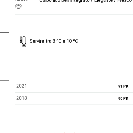
Carbonico ben integrato / Elegante / Fresco 
Servire tra 8 ºC e 10 ºC
2021
91 PK
2018
90 PK