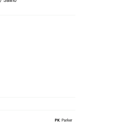
/ Salino
PK
: Parker