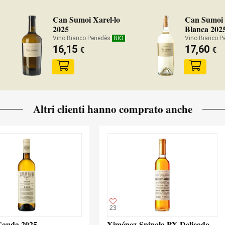
Can Sumoi Xarel·lo
Can Sumoi
2025
Blanca 202
Vino Bianco Penedès
BIO
Vino Bianco 
16,15
17,60
€
€
Altri clienti hanno comprato anche
23
Gauda 2025
Ximénez-Spinola PX Delicado