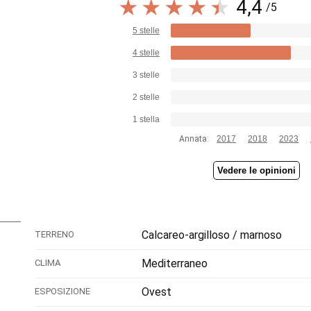
4,4
/5
5 stelle
4 stelle
3 stelle
2 stelle
1 stella
Annata:
2017
2018
2023
Vedere le opinioni
Calcareo-argilloso / marnoso
TERRENO
Mediterraneo
CLIMA
Ovest
ESPOSIZIONE