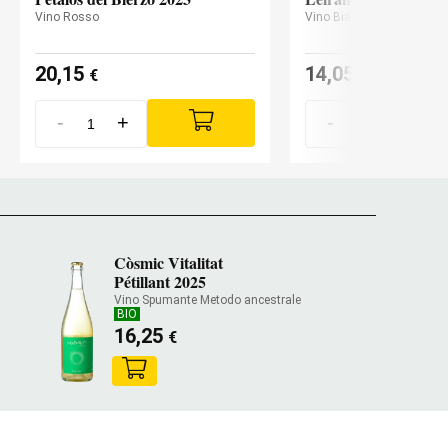
Vino Rosso
Vino Bianco
20,15
14,05
€
€
-
+
-
+
Còsmic Vitalitat
Pétillant 2025
Vino Spumante Metodo ancestrale
BIO
16,25
€