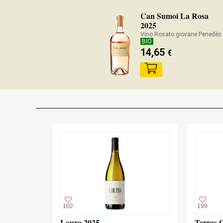
Can Sumoi La Rosa
2025
Vino Rosato giovane Penedès
BIO
14,65
€
102
199
Louro 2025
Terras 