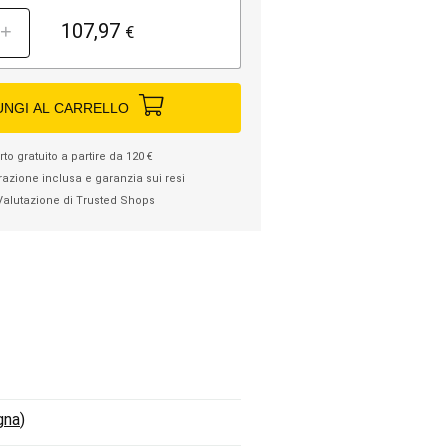
107,97
+
€
UNGI AL CARRELLO
to gratuito a partire da 120 €
razione inclusa e garanzia sui resi
Valutazione di Trusted Shops
gna
)