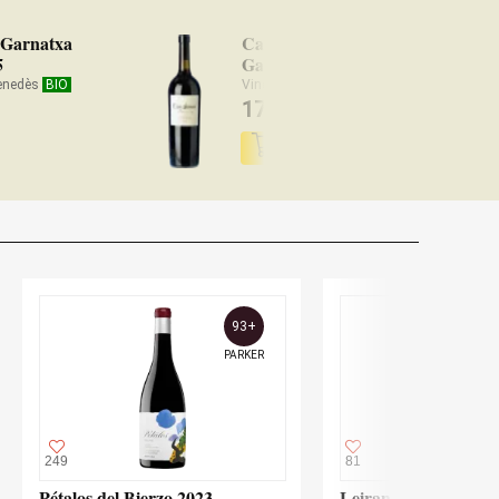
 Garnatxa
Can Sumoi Sumoll-
5
Garnacha 2024
Penedès
BIO
Vino Rosso Penedès
BIO
17,70
€
93+
PARKER
249
81
Pétalos del Bierzo 2023
Leirana Albariño 20