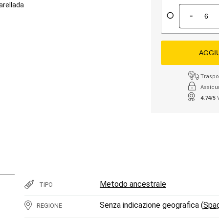
arellada
-
AGGI
Traspor
Assicu
4.74/5
Metodo ancestrale
TIPO
Senza indicazione geografica (
Spa
REGIONE